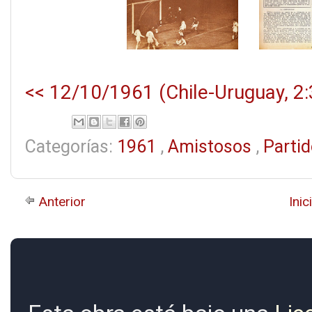
<< 12/10/1961 (Chile-Uruguay, 2:
Categorías:
1961
,
Amistosos
,
Parti
Anterior
Inic