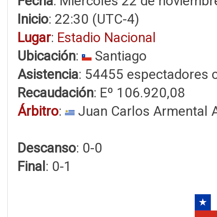
Fecha
: Miércoles 22 de noviembr
Inicio
: 22:30 (UTC-4)
Lugar
:
Estadio Nacional
Ubicación
:
Santiago
Asistencia
: 54455 espectadores 
Recaudación
: Eº 106.920,08
Árbitro
:
Juan Carlos Armental 
Descanso
: 0-0
Final
: 0-1