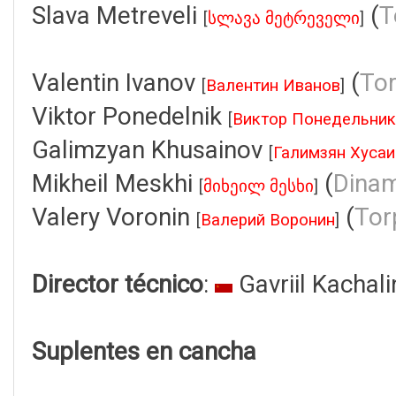
Slava Metreveli
(
T
[
სლავა მეტრეველი
]
Valentin Ivanov
(
To
[
Валентин Иванов
]
Viktor Ponedelnik
[
Виктор Понедельник
Galimzyan Khusainov
[
Галимзян Хуса
Mikheil Meskhi
(
Dinam
[
მიხეილ მესხი
]
Valery Voronin
(
Tor
[
Валерий Воронин
]
Director técnico
:
Gavriil Kachal
Suplentes en cancha