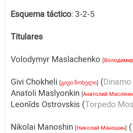
Esquema táctico
: 3-2-5
Titulares
Volodymyr Maslachenko
[
Володимир
Givi Chokheli
(
Dinamo T
[
გივი ჩოხელი
]
Anatoli Maslyonkin
[
Анатолий Маслёнк
Leonīds Ostrovskis (
Torpedo Mo
Nikolai Manoshin
(
[
Николай Маношин
]