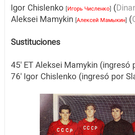
Igor Chislenko
(
Dina
[
Игорь Численко
]
Aleksei Mamykin
(
[
Алексей Мамыкин
]
Sustituciones
45' ET Aleksei Mamykin (ingresó p
76' Igor Chislenko (ingresó por Sl