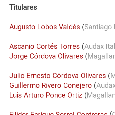
Titulares
Augusto Lobos Valdés
(
Santiago
Ascanio Cortés Torres
(
Audax Ita
Jorge Córdova Olivares
(
Magalla
Julio Ernesto Córdova Olivares
(
M
Guillermo Rivero Conejero
(
Audax
Luis Arturo Ponce Ortiz
(
Magalla
Filidor Enrique Sorrel Contreras
(