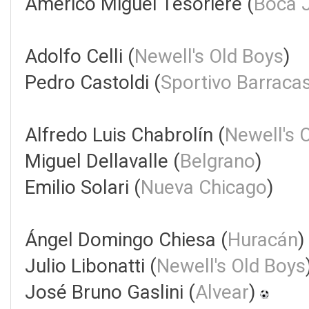
Américo Miguel Tesoriere (
Boca 
Adolfo Celli (
Newell's Old Boys
)
Pedro Castoldi (
Sportivo Barraca
Alfredo Luis Chabrolín (
Newell's 
Miguel Dellavalle (
Belgrano
)
Emilio Solari (
Nueva Chicago
)
Ángel Domingo Chiesa (
Huracán
)
Julio Libonatti (
Newell's Old Boys
José Bruno Gaslini (
Alvear
)