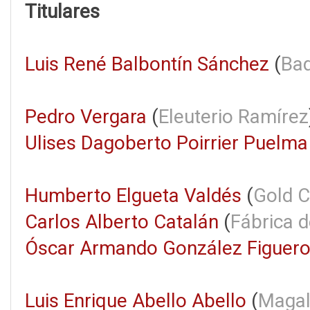
Titulares
Luis René Balbontín Sánchez
(
Ba
Pedro Vergara
(
Eleuterio Ramírez
Ulises Dagoberto Poirrier Puelma
Humberto Elgueta Valdés
(
Gold C
Carlos Alberto Catalán
(
Fábrica d
Óscar Armando González Figuer
Luis Enrique Abello Abello
(
Magal