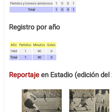
Partidos y torneos amistosos
1
0
0
1
Total
1
0
0
1
Registro por año
Año
Partidos
Minutos
Goles
1963
1
90
0
Total
1
90
0
Reportaje
en Estadio (edición del