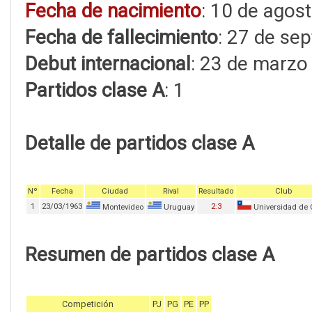
Fecha de nacimiento
: 10 de agos
Fecha de fallecimiento
: 27 de se
Debut internacional
: 23 de marzo
Partidos clase A
: 1
Detalle de partidos clase A
Nº
Fecha
Ciudad
Rival
Resultado
Club
1
23/03/1963
2:3
Montevideo
Uruguay
Universidad de 
Resumen de partidos clase A
Competición
PJ
PG
PE
PP