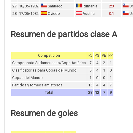
27
18/05/1982
Santiago
Rumania
2:3
Un
28
17/06/1982
Oviedo
Austria
0:1
Un
Resumen de partidos clase A
Competición
PJ
PG
PE
PP
Campeonato Sudamericano/Copa América
7
4
2
1
Clasificatorias para Copas del Mundo
5
4
1
0
Copas del Mundo
1
0
0
1
Partidos y torneos amistosos
15
4
4
7
Total
28
12
7
9
Resumen de goles