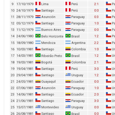
9
17/10/1979
Lima
Perú
2:1
Pa
10
24/10/1979
Santiago
Perú
0:0
Pa
11
28/11/1979
Asunción
Paraguay
0:3
Pa
12
05/12/1979
Santiago
Paraguay
1:0
Pa
13
11/12/1979
Buenos Aires
Paraguay
0:0
Pa
14
24/06/1980
1:2
Pa
Belo Horizonte
Brasil
15
18/09/1980
Mendoza
Argentina
2:2
Pa
16
10/03/1981
Santiago
Colombia
1:0
Un
17
14/03/1981
1:2
Un
Ribeirão Preto
Brasil
18
19/03/1981
Bogotá
Colombia
2:1
Un
19
19/04/1981
Santiago
Perú
3:0
Un
20
29/04/1981
Santiago
Uruguay
1:2
Un
21
24/05/1981
Guayaquil
Ecuador
0:0
Un
22
07/06/1981
Asunción
Paraguay
1:0
Un
23
14/06/1981
Santiago
Ecuador
2:0
Un
24
21/06/1981
Santiago
Paraguay
3:0
Un
25
15/07/1981
Montevideo
Uruguay
0:0
Un
26
26/08/1981
Santiago
0:0
Un
Brasil