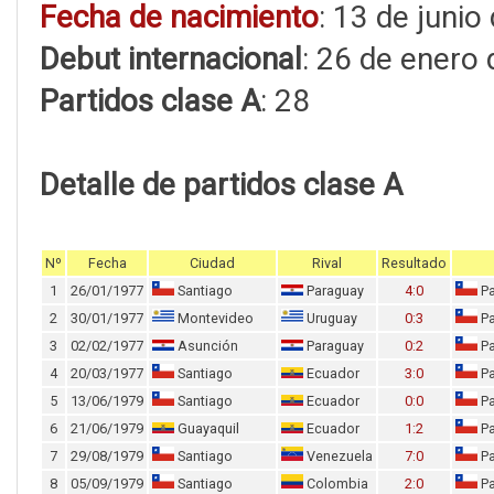
Fecha de nacimiento
: 13 de junio
Debut internacional
: 26 de enero
Partidos clase A
: 28
Detalle de partidos clase A
Nº
Fecha
Ciudad
Rival
Resultado
1
26/01/1977
Santiago
Paraguay
4:0
Pa
2
30/01/1977
Montevideo
Uruguay
0:3
Pa
3
02/02/1977
Asunción
Paraguay
0:2
Pa
4
20/03/1977
Santiago
Ecuador
3:0
Pa
5
13/06/1979
Santiago
Ecuador
0:0
Pa
6
21/06/1979
Guayaquil
Ecuador
1:2
Pa
7
29/08/1979
Santiago
Venezuela
7:0
Pa
8
05/09/1979
Santiago
Colombia
2:0
Pa