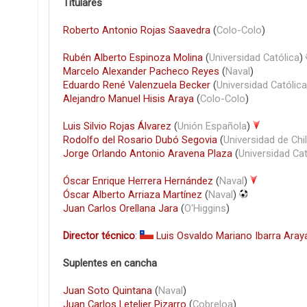
Titulares
Roberto Antonio Rojas Saavedra
(
Colo-Colo
)
Rubén Alberto Espinoza Molina
(
Universidad Católica
)
Marcelo Alexander Pacheco Reyes
(
Naval
)
Eduardo René Valenzuela Becker
(
Universidad Católica
Alejandro Manuel Hisis Araya
(
Colo-Colo
)
Luis Silvio Rojas Álvarez
(
Unión Española
)
Rodolfo del Rosario Dubó Segovia
(
Universidad de Chi
Jorge Orlando Antonio Aravena Plaza
(
Universidad Cat
Óscar Enrique Herrera Hernández
(
Naval
)
Óscar Alberto Arriaza Martínez
(
Naval
)
Juan Carlos Orellana Jara
(
O'Higgins
)
Director técnico
:
Luis Osvaldo Mariano Ibarra Aray
Suplentes en cancha
Juan Soto Quintana
(
Naval
)
Juan Carlos Letelier Pizarro
(
Cobreloa
)