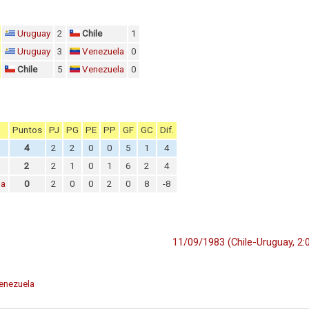
Uruguay
2
Chile
1
Uruguay
3
Venezuela
0
Chile
5
Venezuela
0
Puntos
PJ
PG
PE
PP
GF
GC
Dif.
4
2
2
0
0
5
1
4
2
2
1
0
1
6
2
4
la
0
2
0
0
2
0
8
-8
11/09/1983 (Chile-Uruguay, 2:
enezuela