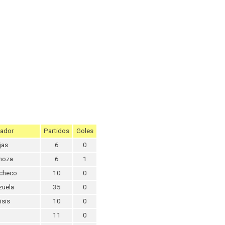
ador
Partidos
Goles
jas
6
0
noza
6
1
checo
10
0
zuela
35
0
isis
10
0
11
0