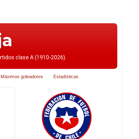
ja
artidos clase A (1910-2026).
Máximos goleadores
Estadísticas