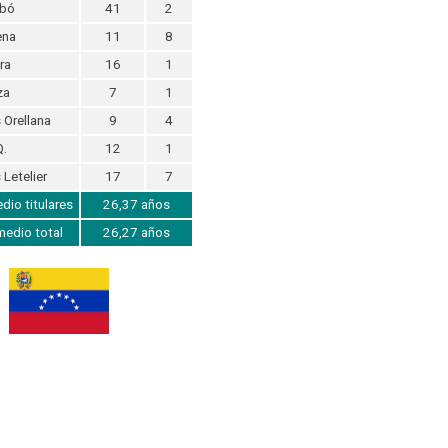
ubó
41
2
ena
11
8
ra
16
1
za
7
1
 Orellana
9
4
Q.
12
1
 Letelier
17
7
io titulares
26,37 años
edio total
26,27 años