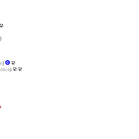
)
le
)
ólica
)
a