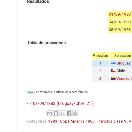
Resultados
01/09/1983
04/09/1983
08/09/1983
Tabla de posiciones
Posición
Selección
1
Uruguay
2
Chile
3
Venezue
En zona de clasificación a semifinales
Pos.
<< 01/09/1983 (Uruguay-Chile, 2:1)
Categorías:
1983
,
Copa América 1983
,
Partidos clase A
,
V