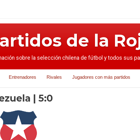
artidos de la Ro
mación sobre la selección chilena de fútbol y todos sus p
Entrenadores
Rivales
Jugadores con más partidos
zuela | 5:0