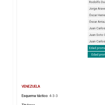
Rodolfo D
Jorge Arav
Óscar Herre
Óscar Arria
Juan Carlos
Juan Soto 
Juan Carlos
Edad promed
Edad prom
VENEZUELA
Esquema táctico
: 4-3-3