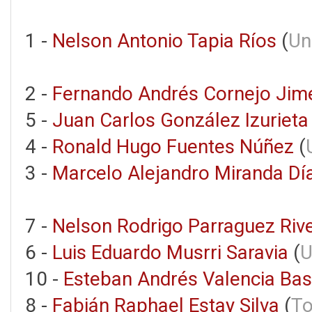
1 -
Nelson Antonio Tapia Ríos
(
Un
2 -
Fernando Andrés Cornejo Jim
5 -
Juan Carlos González Izurieta
4 -
Ronald Hugo Fuentes Núñez
(
3 -
Marcelo Alejandro Miranda Dí
7 -
Nelson Rodrigo Parraguez Riv
6 -
Luis Eduardo Musrri Saravia
(
U
10 -
Esteban Andrés Valencia Ba
8 -
Fabián Raphael Estay Silva
(
To