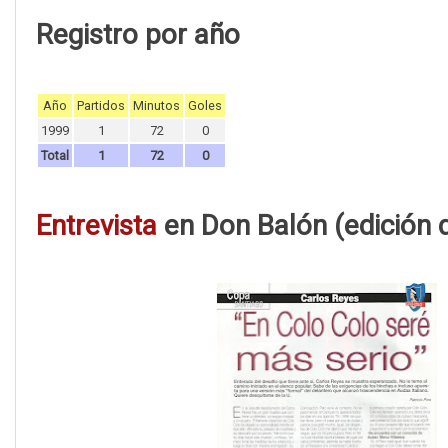
Registro por año
Año
Partidos
Minutos
Goles
1999
1
72
0
Total
1
72
0
Entrevista
en Don Balón (edición d