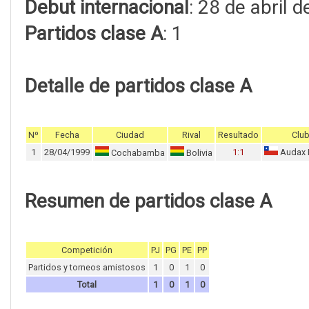
Debut internacional
: 28 de abril 
Partidos clase A
: 1
Detalle de partidos clase A
Nº
Fecha
Ciudad
Rival
Resultado
Clu
1
28/04/1999
1:1
Audax I
Cochabamba
Bolivia
Resumen de partidos clase A
Competición
PJ
PG
PE
PP
Partidos y torneos amistosos
1
0
1
0
Total
1
0
1
0