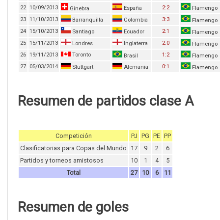
22
10/09/2013
2:2
España
Flamengo
Ginebra
23
11/10/2013
3:3
Barranquilla
Colombia
Flamengo
24
15/10/2013
2:1
Santiago
Ecuador
Flamengo
25
15/11/2013
2:0
Londres
Inglaterra
Flamengo
26
19/11/2013
Toronto
1:2
Brasil
Flamengo
27
05/03/2014
0:1
Stuttgart
Alemania
Flamengo
Resumen de partidos clase A
Competición
PJ
PG
PE
PP
Clasificatorias para Copas del Mundo
17
9
2
6
Partidos y torneos amistosos
10
1
4
5
Total
27
10
6
11
Resumen de goles