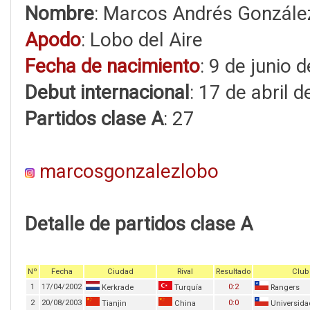
Nombre
: Marcos Andrés Gonzále
Apodo
: Lobo del Aire
Fecha de nacimiento
: 9 de junio 
Debut internacional
: 17 de abril 
Partidos clase A
: 27
marcosgonzalezlobo
Detalle de partidos clase A
Nº
Fecha
Ciudad
Rival
Resultado
Club
1
17/04/2002
0:2
Kerkrade
Turquía
Rangers
2
20/08/2003
0:0
Tianjin
China
Universida