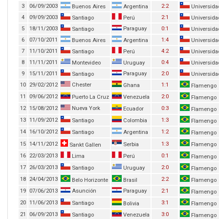
3
06/09/2003
2:2
Buenos Aires
Argentina
Universida
4
09/09/2003
2:1
Santiago
Perú
Universida
5
18/11/2003
Paraguay
0:1
Santiago
Universida
6
07/10/2011
1:4
Buenos Aires
Argentina
Universida
7
11/10/2011
4:2
Santiago
Perú
Universida
8
11/11/2011
0:4
Montevideo
Uruguay
Universida
9
15/11/2011
Paraguay
2:0
Santiago
Universida
10
29/02/2012
Chester
1:1
Ghana
Flamengo
11
09/06/2012
2:0
Puerto La Cruz
Venezuela
Flamengo
12
15/08/2012
Nueva York
0:3
Ecuador
Flamengo
13
11/09/2012
1:3
Santiago
Colombia
Flamengo
14
16/10/2012
1:2
Santiago
Argentina
Flamengo
15
14/11/2012
1:3
Serbia
Flamengo
Sankt Gallen
16
22/03/2013
0:1
Lima
Perú
Flamengo
17
26/03/2013
2:0
Santiago
Uruguay
Flamengo
18
24/04/2013
2:2
Belo Horizonte
Brasil
Flamengo
19
07/06/2013
Asunción
Paraguay
2:1
Flamengo
20
11/06/2013
3:1
Santiago
Bolivia
Flamengo
21
06/09/2013
3:0
Santiago
Venezuela
Flamengo