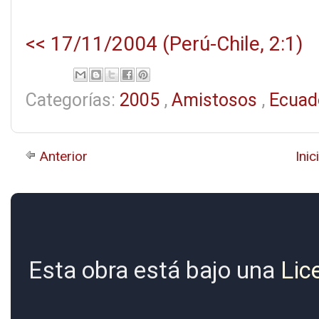
<< 17/11/2004 (Perú-Chile, 2:1)
Categorías:
2005
,
Amistosos
,
Ecuad
Anterior
Inic
Esta obra está bajo una
Lic