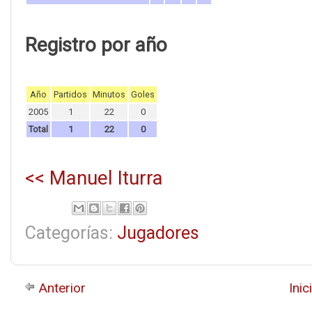
Registro por año
Año
Partidos
Minutos
Goles
2005
1
22
0
Total
1
22
0
<< Manuel Iturra
Categorías:
Jugadores
Anterior
Inic