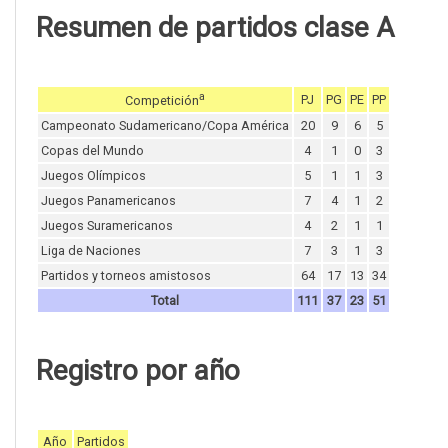
Resumen de partidos clase A
a
PJ
PG
PE
PP
Competición
Campeonato Sudamericano/Copa América
20
9
6
5
Copas del Mundo
4
1
0
3
Juegos Olímpicos
5
1
1
3
Juegos Panamericanos
7
4
1
2
Juegos Suramericanos
4
2
1
1
Liga de Naciones
7
3
1
3
Partidos y torneos amistosos
64
17
13
34
Total
111
37
23
51
Registro por año
Año
Partidos