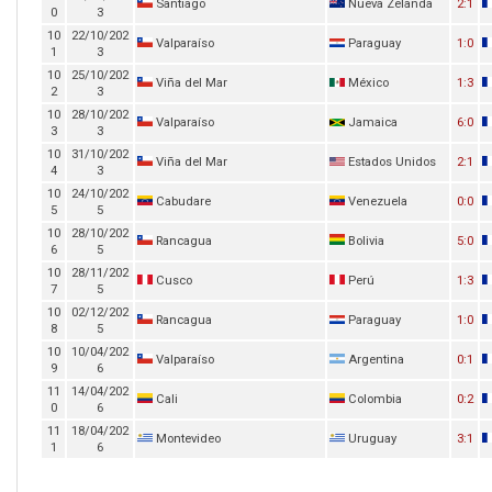
Santiago
Nueva Zelanda
2:1
0
3
10
22/10/202
Valparaíso
Paraguay
1:0
1
3
10
25/10/202
Viña del Mar
México
1:3
2
3
10
28/10/202
Valparaíso
Jamaica
6:0
3
3
10
31/10/202
Viña del Mar
Estados Unidos
2:1
4
3
10
24/10/202
Cabudare
Venezuela
0:0
5
5
10
28/10/202
Rancagua
Bolivia
5:0
6
5
10
28/11/202
Cusco
Perú
1:3
7
5
10
02/12/202
Rancagua
Paraguay
1:0
8
5
10
10/04/202
Valparaíso
Argentina
0:1
9
6
11
14/04/202
Cali
Colombia
0:2
0
6
11
18/04/202
Montevideo
Uruguay
3:1
1
6