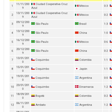
11/11/200
Ciudad Cooperativa Cruz
1
México
0:3
9
Azul
13/11/200
Ciudad Cooperativa Cruz
2
México
0:2
9
Azul
09/12/200
3
São Paulo
Brasil
1:3
9
13/12/200
4
São Paulo
China
1:0
9
16/12/200
5
São Paulo
México
0:6
9
20/12/200
6
São Paulo
China
0:2
9
13/01/201
7
Coquimbo
Colombia
1:1
0
15/01/201
8
Coquimbo
Japón
1:1
0
19/01/201
9
Coquimbo
Argentina
0:0
0
23/01/201
10
Coquimbo
Dinamarca
1:2
0
18/09/201
11
Bogotá
Colombia
0:2
0
06/11/201
12
Ambato
Argentina
1:2
0