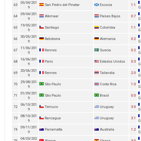
05/04/201
63
San Pedro del Pinatar
Escocia
1:1
9
G
09/04/201
64
Alkmaar
Países Bajos
0:7
9
G
19/05/201
65
Santiago
Colombia
1:1
9
G
30/05/201
66
Ratisbona
Alemania
0:2
9
G
11/06/201
67
Rennes
Suecia
0:2
9
G
16/06/201
68
París
Estados Unidos
0:3
9
G
20/06/201
69
Rennes
Tailandia
2:0
9
G
29/08/201
70
São Paulo
Costa Rica
1:0
9
G
01/09/201
71
São Paulo
Brasil
0:0
9
G
06/10/201
72
Temuco
Uruguay
3:0
9
G
08/10/201
73
Rancagua
Uruguay
3:1
9
G
09/11/201
74
Parramatta
Australia
1:2
9
G
04/03/202
75
Alanya
Ghana
3:0