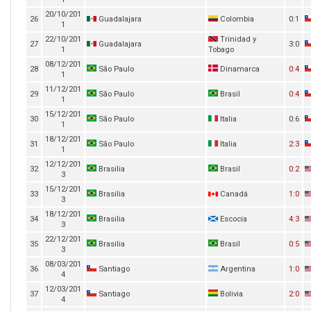
20/10/201
26
Guadalajara
Colombia
0:1
1
22/10/201
Trinidad y
27
Guadalajara
3:0
1
Tobago
08/12/201
28
São Paulo
Dinamarca
0:4
1
11/12/201
29
São Paulo
Brasil
0:4
1
15/12/201
30
São Paulo
Italia
0:6
1
18/12/201
31
São Paulo
Italia
2:3
1
12/12/201
32
Brasilia
Brasil
0:2
3
15/12/201
33
Brasilia
Canadá
1:0
3
18/12/201
34
Brasilia
Escocia
4:3
3
22/12/201
35
Brasilia
Brasil
0:5
3
08/03/201
36
Santiago
Argentina
1:0
4
12/03/201
37
Santiago
Bolivia
2:0
4