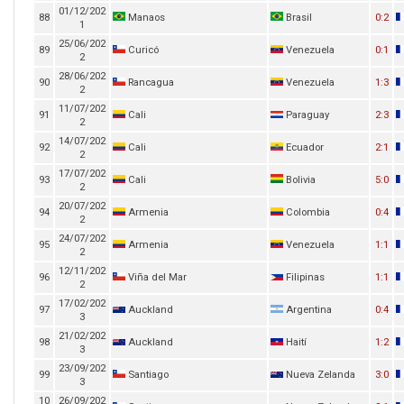
01/12/202
88
Manaos
Brasil
0:2
1
25/06/202
89
Curicó
Venezuela
0:1
2
28/06/202
90
Rancagua
Venezuela
1:3
2
11/07/202
91
Cali
Paraguay
2:3
2
14/07/202
92
Cali
Ecuador
2:1
2
17/07/202
93
Cali
Bolivia
5:0
2
20/07/202
94
Armenia
Colombia
0:4
2
24/07/202
95
Armenia
Venezuela
1:1
2
12/11/202
96
Viña del Mar
Filipinas
1:1
2
17/02/202
97
Auckland
Argentina
0:4
3
21/02/202
98
Auckland
Haití
1:2
3
23/09/202
99
Santiago
Nueva Zelanda
3:0
3
10
26/09/202