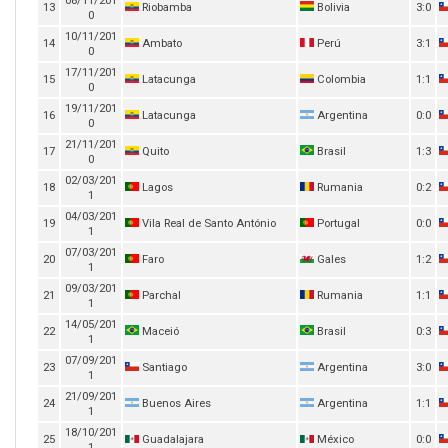
08/11/201
13
Riobamba
Bolivia
3:0
0
10/11/201
14
Ambato
Perú
3:1
0
17/11/201
15
Latacunga
Colombia
1:1
0
19/11/201
16
Latacunga
Argentina
0:0
0
21/11/201
17
Quito
Brasil
1:3
0
02/03/201
18
Lagos
Rumania
0:2
1
04/03/201
19
Vila Real de Santo António
Portugal
0:0
1
07/03/201
20
Faro
Gales
1:2
1
09/03/201
21
Parchal
Rumania
1:1
1
14/05/201
22
Maceió
Brasil
0:3
1
07/09/201
23
Santiago
Argentina
3:0
1
21/09/201
24
Buenos Aires
Argentina
1:1
1
18/10/201
25
Guadalajara
México
0:0
1