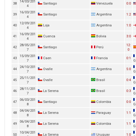
14/03/201
38
Santiago
Venezuela
0:0
4
16/03/201
39
Santiago
Argentina
1:2
4
12/09/201
40
Loja
Argentina
1:0
4
16/09/201
41
Cuenca
Bolivia
3:0
4
28/05/201
12:
42
Santiago
Perú
7
0
15/09/201
43
Caen
Francia
0:1
7
G
24/10/201
44
Ovalle
Argentina
5:0
7
G
25/11/201
45
Ovalle
Brasil
0:4
7
G
28/11/201
46
La Serena
Brasil
0:3
7
G
06/03/201
47
Santiago
Colombia
0:0
8
G
04/04/201
48
La Serena
Paraguay
1:1
8
G
06/04/201
49
La Serena
Colombia
1:1
8
G
10/04/201
50
La Serena
Uruguay
1:0