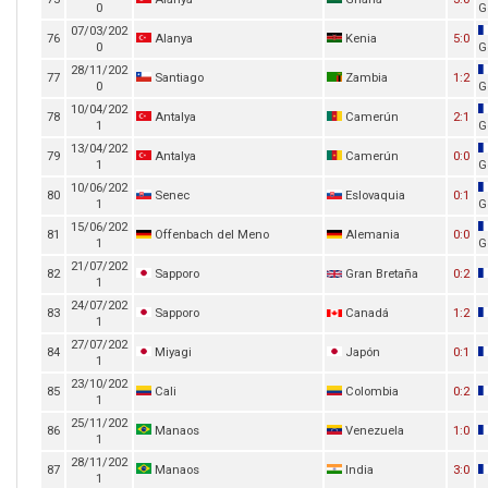
0
G
07/03/202
76
Alanya
Kenia
5:0
0
G
28/11/202
77
Santiago
Zambia
1:2
0
G
10/04/202
78
Antalya
Camerún
2:1
1
G
13/04/202
79
Antalya
Camerún
0:0
1
G
10/06/202
80
Senec
Eslovaquia
0:1
1
G
15/06/202
81
Offenbach del Meno
Alemania
0:0
1
G
21/07/202
82
Sapporo
Gran Bretaña
0:2
1
24/07/202
83
Sapporo
Canadá
1:2
1
27/07/202
84
Miyagi
Japón
0:1
1
23/10/202
85
Cali
Colombia
0:2
1
25/11/202
86
Manaos
Venezuela
1:0
1
28/11/202
87
Manaos
India
3:0
1