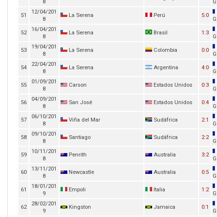
8
G
12/04/201
51
La Serena
Perú
5:0
8
G
16/04/201
52
La Serena
Brasil
1:3
8
G
19/04/201
53
La Serena
Colombia
0:0
8
G
22/04/201
54
La Serena
Argentina
4:0
8
G
01/09/201
55
Carson
Estados Unidos
0:3
8
G
04/09/201
56
San José
Estados Unidos
0:4
8
G
06/10/201
57
Viña del Mar
Sudáfrica
2:1
8
G
09/10/201
58
Santiago
Sudáfrica
2:2
8
G
10/11/201
59
Penrith
Australia
3:2
8
G
13/11/201
60
Newcastle
Australia
0:5
8
G
18/01/201
61
Empoli
Italia
1:2
9
G
28/02/201
62
Kingston
Jamaica
0:1
9
G