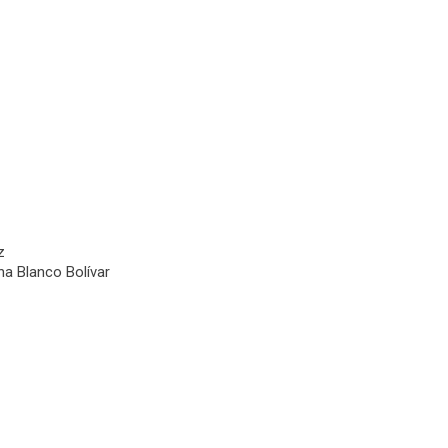
z
na Blanco Bolívar