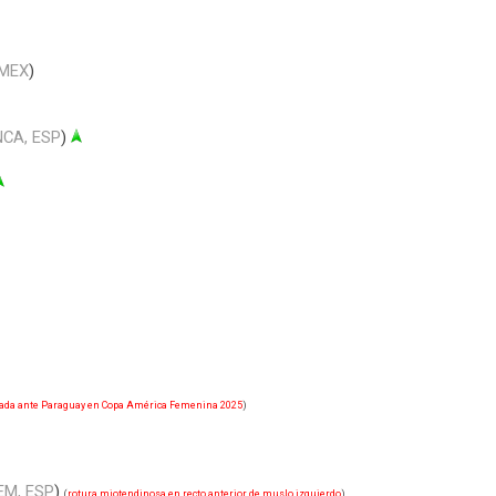
 MEX
)
CA, ESP
)
ada ante Paraguay en Copa América Femenina 2025
)
EM, ESP
)
(
rotura miotendinosa en recto anterior de muslo izquierdo
)