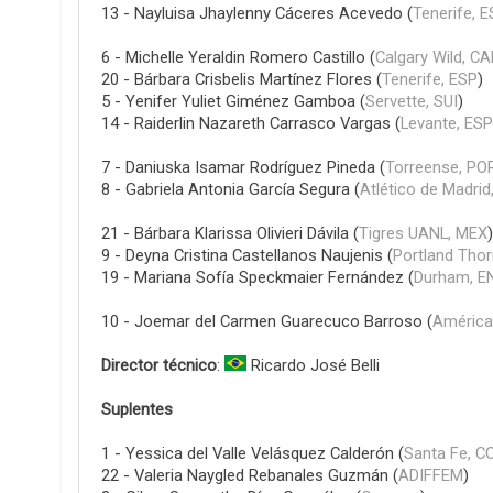
13 - Nayluisa Jhaylenny Cáceres Acevedo (
Tenerife, 
6 - Michelle Yeraldin Romero Castillo (
Calgary Wild, C
20 - Bárbara Crisbelis Martínez Flores (
Tenerife, ESP
)
5 - Yenifer Yuliet Giménez Gamboa (
Servette, SUI
)
14 - Raiderlin Nazareth Carrasco Vargas (
Levante, ESP
7 - Daniuska Isamar Rodríguez Pineda (
Torreense, PO
8 - Gabriela Antonia García Segura (
Atlético de Madrid
21 - Bárbara Klarissa Olivieri Dávila (
Tigres UANL, MEX
9 - Deyna Cristina Castellanos Naujenis (
Portland Tho
19 - Mariana Sofía Speckmaier Fernández (
Durham, E
10 - Joemar del Carmen Guarecuco Barroso (
América 
Director técnico
:
Ricardo José Belli
Suplentes
1 - Yessica del Valle Velásquez Calderón (
Santa Fe, C
22 - Valeria Naygled Rebanales Guzmán (
ADIFFEM
)