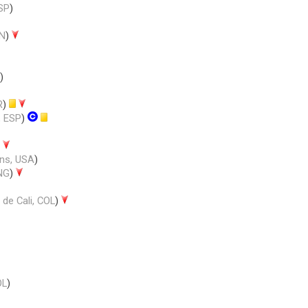
ESP
)
AN
)
)
R
)
, ESP
)
)
rns, USA
)
NG
)
de Cali, COL
)
OL
)