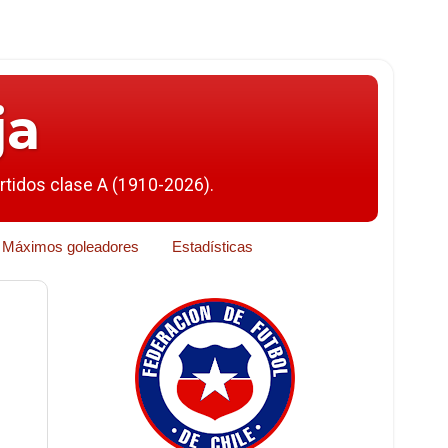
ja
artidos clase A (1910-2026).
Máximos goleadores
Estadísticas