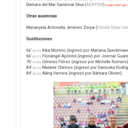
Bárbara del Mar Sandoval Silva (
ADIFFEM
)
(
cuadro febril por
Otras ausencias
Marianyela Antonella Jiménez Zerpa (
Florida State Uni
Sustituciones
66'
Kika Moreno (ingresó por Mariana Speckmaie
(
65:29
)
66'
Floriángel Apóstol (ingresó por Joemar Guar
(
65:31
)
76'
Génesis Flórez (ingresó por Michelle Romero
(
75:28
)
84'
Melanie Chirinos (ingresó por Daniuska Rodrí
(
83:33
)
84'
Ailing Herrera (ingresó por Bárbara Olivieri)
(
83:38
)