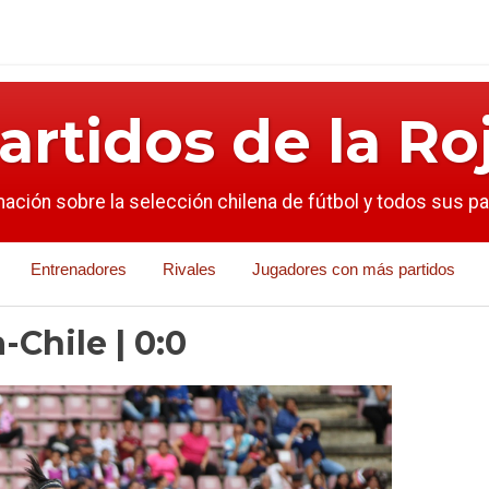
artidos de la Ro
mación sobre la selección chilena de fútbol y todos sus p
Entrenadores
Rivales
Jugadores con más partidos
Chile | 0:0