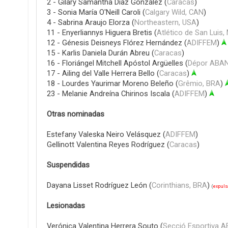
2 - Gilary Samantha Díaz González (
Caracas
)
3 - Sonia María O'Neill Caroli (
Calgary Wild, CAN
)
4 - Sabrina Araujo Elorza (
Northeastern, USA
)
11 - Enyerliannys Higuera Bretis (
Atlético de San Luis,
12 - Génesis Deisneys Flórez Hernández (
ADIFFEM
)
15 - Karlis Daniela Durán Abreu (
Caracas
)
16 - Floriángel Mitchell Apóstol Argüelles (
Dépor ABAN
17 - Ailing del Valle Herrera Bello (
Caracas
)
18 - Lourdes Yaurimar Moreno Beleño (
Grêmio, BRA
)
23 - Melanie Andreína Chirinos Iscala (
ADIFFEM
)
Otras nominadas
Estefany Valeska Neiro Velásquez (
ADIFFEM
)
Gellinott Valentina Reyes Rodríguez (
Caracas
)
Suspendidas
Dayana Lisset Rodríguez León (
Corinthians, BRA
)
(
expuls
Lesionadas
Verónica Valentina Herrera Souto (
Secció Esportiva A