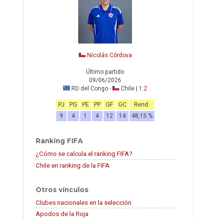
Nicolás Córdova
Último partido
09/06/2026
RD del Congo -
Chile |
1:2
PJ
PG
PE
PP
GF
GC
Rend.
9
4
1
4
12
14
48,15 %
Ranking FIFA
¿Cómo se calcula el ranking FIFA?
Chile en ranking de la FIFA
Otros vínculos
Clubes nacionales en la selección
Apodos de la Roja