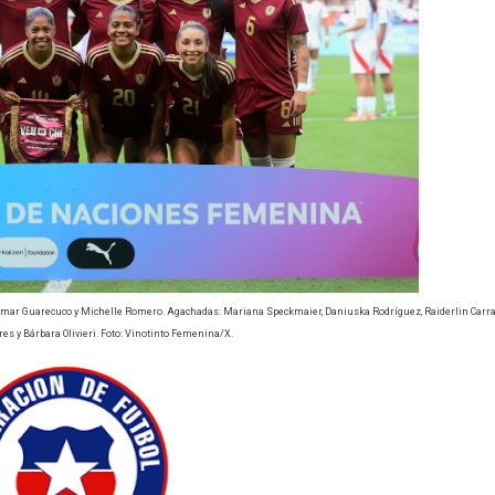
Joemar Guarecuco y Michelle Romero. Agachadas: Mariana Speckmaier, Daniuska Rodríguez, Raiderlin Carra
es y Bárbara Olivieri. Foto: Vinotinto Femenina/X.