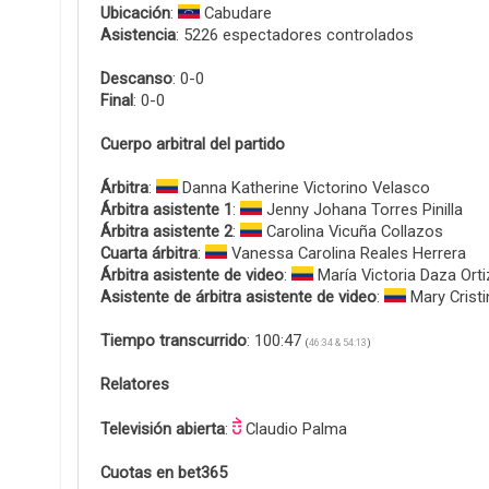
Ubicación
:
Cabudare
Asistencia
: 5226 espectadores controlados
Descanso
: 0-0
Final
: 0-0
Cuerpo arbitral del partido
Árbitra
:
Danna Katherine Victorino Velasco
Árbitra asistente 1
:
Jenny Johana Torres Pinilla
Árbitra asistente 2
:
Carolina Vicuña Collazos
Cuarta árbitra
:
Vanessa Carolina Reales Herrera
Árbitra asistente de video
:
María Victoria Daza Orti
Asistente de árbitra asistente de video
:
Mary Cristi
Tiempo transcurrido
: 100:47
(
46:34 & 54:13
)
Relatores
Televisión abierta
:
Claudio Palma
Cuotas en bet365