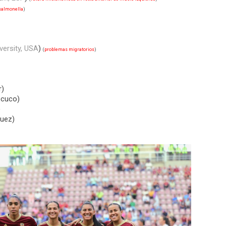
 salmonella
)
versity, USA
)
(
problemas migratorios
)
r)
ecuco)
)
guez)