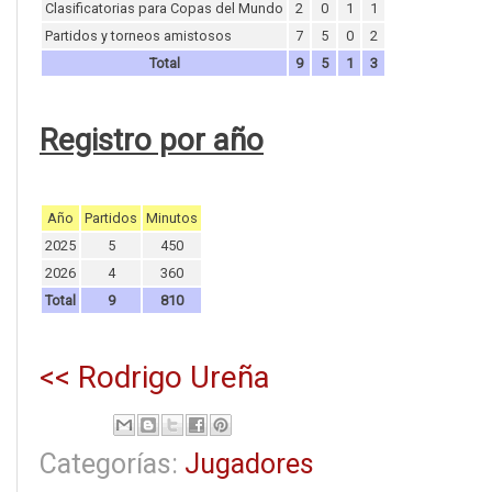
Clasificatorias para Copas del Mundo
2
0
1
1
Partidos y torneos amistosos
7
5
0
2
Total
9
5
1
3
Registro por año
Año
Partidos
Minutos
2025
5
450
2026
4
360
Total
9
810
<< Rodrigo Ureña
Categorías:
Jugadores