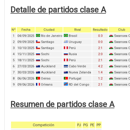
Detalle de partidos clase A
Nº
Fecha
Ciudad
Rival
Resultado
Club
1
04/09/2025
Río de Janeiro
Brasil
0:3
Swansea C
2
09/09/2025
Santiago
Uruguay
0:0
Swansea C
3
10/10/2025
Santiago
Perú
2:1
Swansea C
4
15/11/2025
Sochi
Rusia
2:0
Swansea C
5
18/11/2025
Sochi
Perú
2:1
Swansea C
6
27/03/2026
Auckland
Cabo Verde
4:2
Swansea C
7
30/03/2026
Auckland
Nueva Zelanda
1:4
Swansea C
8
06/06/2026
Oeiras
Portugal
1:2
Swansea C
9
09/06/2026
Orleans
RD del Congo
2:1
Swansea C
Resumen de partidos clase A
Competición
PJ
PG
PE
PP