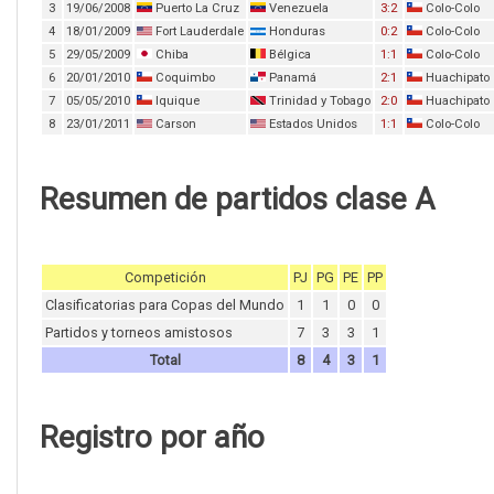
3
19/06/2008
Puerto La Cruz
Venezuela
3:2
Colo-Colo
4
18/01/2009
Fort Lauderdale
Honduras
0:2
Colo-Colo
5
29/05/2009
Chiba
Bélgica
1:1
Colo-Colo
6
20/01/2010
Coquimbo
Panamá
2:1
Huachipato
7
05/05/2010
Iquique
Trinidad y Tobago
2:0
Huachipato
8
23/01/2011
Carson
Estados Unidos
1:1
Colo-Colo
Resumen de partidos clase A
Competición
PJ
PG
PE
PP
Clasificatorias para Copas del Mundo
1
1
0
0
Partidos y torneos amistosos
7
3
3
1
Total
8
4
3
1
Registro por año