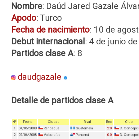
Nombre
: Daúd Jared Gazale Álva
Apodo
: Turco
Fecha de nacimiento
: 10 de agos
Debut internacional
: 4 de junio d
Partidos clase A
: 8
daudgazale
Detalle de partidos clase A
Nº
Fecha
Ciudad
Rival
Res.
Club
1
04/06/2008
Rancagua
Guatemala
2:0
D. Concepc
2
07/06/2008
Valparaíso
Panamá
0:0
D. Concepc