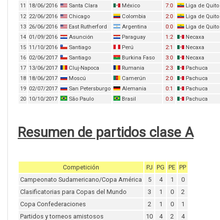
11
18/06/2016
Santa Clara
México
7:0
Liga de Quito
12
22/06/2016
Chicago
Colombia
2:0
Liga de Quito
13
26/06/2016
East Rutherford
Argentina
0:0
Liga de Quito
14
01/09/2016
Asunción
Paraguay
1:2
Necaxa
15
11/10/2016
Santiago
Perú
2:1
Necaxa
16
02/06/2017
Santiago
Burkina Faso
3:0
Necaxa
17
13/06/2017
Cluj-Napoca
Rumania
2:3
Pachuca
18
18/06/2017
Moscú
Camerún
2:0
Pachuca
19
02/07/2017
San Petersburgo
Alemania
0:1
Pachuca
20
10/10/2017
São Paulo
Brasil
0:3
Pachuca
Resumen de partidos clase A
Competición
PJ
PG
PE
PP
Campeonato Sudamericano/Copa América
5
4
1
0
Clasificatorias para Copas del Mundo
3
1
0
2
Copa Confederaciones
2
1
0
1
Partidos y torneos amistosos
10
4
2
4