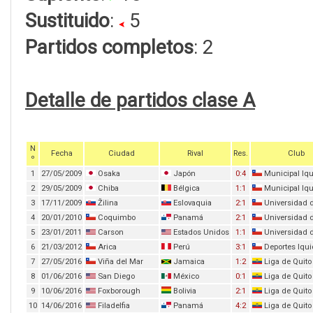
Sustituido
:
5
Partidos completos
: 2
Detalle de partidos clase A
N
Fecha
Ciudad
Rival
Res.
Club
º
1
27/05/2009
Osaka
Japón
0:4
Municipal Iq
2
29/05/2009
Chiba
Bélgica
1:1
Municipal Iq
3
17/11/2009
Žilina
Eslovaquia
2:1
Universidad d
4
20/01/2010
Coquimbo
Panamá
2:1
Universidad d
5
23/01/2011
Carson
Estados Unidos
1:1
Universidad d
6
21/03/2012
Arica
Perú
3:1
Deportes Iqu
7
27/05/2016
Viña del Mar
Jamaica
1:2
Liga de Quito
8
01/06/2016
San Diego
México
0:1
Liga de Quito
9
10/06/2016
Foxborough
Bolivia
2:1
Liga de Quito
10
14/06/2016
Filadelfia
Panamá
4:2
Liga de Quito