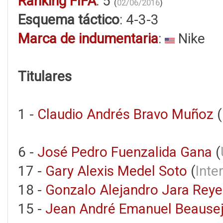
Ranking FIFA
: 5
(
02/06/2016
)
Esquema táctico
: 4-3-3
Marca de indumentaria
:
Nike
Titulares
1 -
Claudio Andrés Bravo Muñoz
(
6 -
José Pedro Fuenzalida Gana
(
17 -
Gary Alexis Medel Soto
(
Inte
18 -
Gonzalo Alejandro Jara Reye
15 -
Jean André Emanuel Beausej