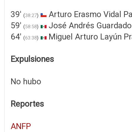
39'
Arturo Erasmo Vidal P
(
38:27
)
59'
José Andrés Guardado
(
58:58
)
64'
Miguel Arturo Layún P
(
63:38
)
Expulsiones
No hubo
Reportes
ANFP