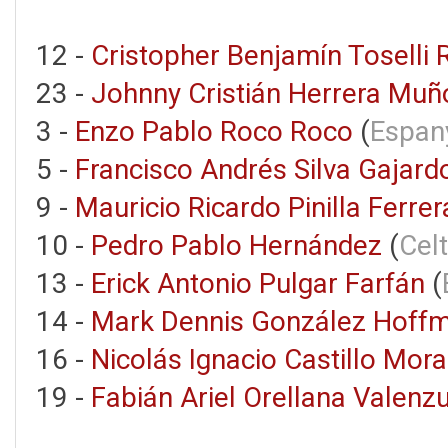
12 -
Cristopher Benjamín Toselli 
23 -
Johnny Cristián Herrera Muñ
3 -
Enzo Pablo Roco Roco
(
Espan
5 -
Francisco Andrés Silva Gajard
9 -
Mauricio Ricardo Pinilla Ferrer
10 -
Pedro Pablo Hernández
(
Cel
13 -
Erick Antonio Pulgar Farfán
(
14 -
Mark Dennis González Hoff
16 -
Nicolás Ignacio Castillo Mora
19 -
Fabián Ariel Orellana Valenz