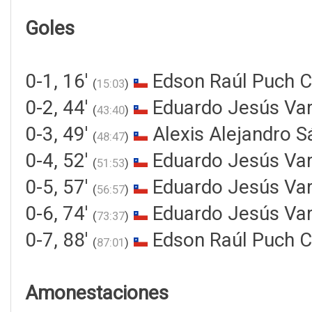
Goles
0-1, 16'
Edson Raúl Puch C
(
15:03
)
0-2, 44'
Eduardo Jesús Var
(
43:40
)
0-3, 49'
Alexis Alejandro 
(
48:47
)
0-4, 52'
Eduardo Jesús Var
(
51:53
)
0-5, 57'
Eduardo Jesús Var
(
56:57
)
0-6, 74'
Eduardo Jesús Var
(
73:37
)
0-7, 88'
Edson Raúl Puch C
(
87:01
)
Amonestaciones