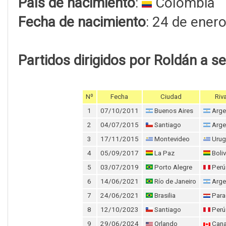
País de nacimiento
:
Colombia
Fecha de nacimiento
: 24 de ener
Partidos dirigidos por Roldán a se
Nº
Fecha
Ciudad
Riva
1
07/10/2011
Buenos Aires
Arge
2
04/07/2015
Santiago
Arge
3
17/11/2015
Montevideo
Urug
4
05/09/2017
La Paz
Boliv
5
03/07/2019
Porto Alegre
Perú
6
14/06/2021
Río de Janeiro
Arge
7
24/06/2021
Brasilia
Para
8
12/10/2023
Santiago
Perú
9
29/06/2024
Orlando
Can