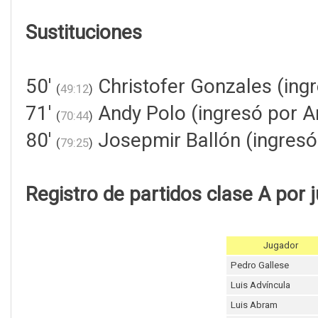
Sustituciones
50'
Christofer Gonzales (ingr
(
49:12
)
71'
Andy Polo (ingresó por An
(
70:44
)
80'
Josepmir Ballón (ingresó
(
79:25
)
Registro de partidos clase A por 
Jugador
Pedro Gallese
Luis Advíncula
Luis Abram