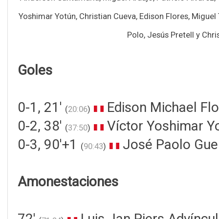
Yoshimar Yotún, Christian Cueva, Edison Flores, Miguel T
Polo, Jesús Pretell y Chri
Goles
0-1, 21'
Edison Michael Flo
(
20:06
)
0-2, 38'
Víctor Yoshimar Yo
(
37:50
)
0-3, 90'+1
José Paolo Gue
(
90:43
)
Amonestaciones
72'
Luis Jan Piers Advíncul