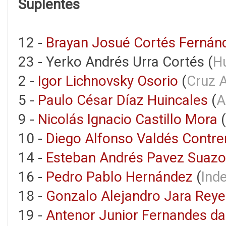
Suplentes
12 -
Brayan Josué Cortés Fernán
23 - Yerko Andrés Urra Cortés (
H
2 -
Igor Lichnovsky Osorio
(
Cruz 
5 -
Paulo César Díaz Huincales
(
A
9 -
Nicolás Ignacio Castillo Mora
(
10 -
Diego Alfonso Valdés Contre
14 -
Esteban Andrés Pavez Suazo
16 -
Pedro Pablo Hernández
(
Ind
18 -
Gonzalo Alejandro Jara Reye
19 -
Antenor Junior Fernandes da 