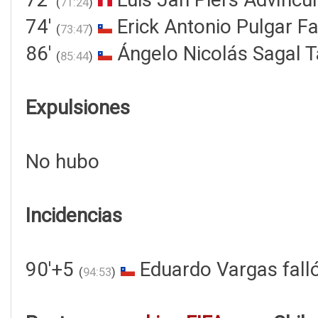
(
71:24
)
74'
Erick Antonio Pulgar F
(
73:47
)
86'
Ángelo Nicolás Sagal T
(
85:44
)
Expulsiones
No hubo
Incidencias
90'+5
Eduardo Vargas fall
(
94:53
)