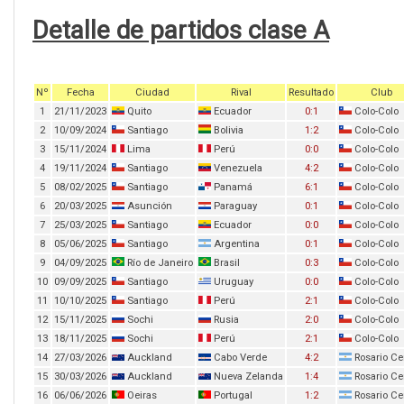
Detalle de partidos clase A
Nº
Fecha
Ciudad
Rival
Resultado
Club
1
21/11/2023
Quito
Ecuador
0:1
Colo-Colo
2
10/09/2024
Santiago
Bolivia
1:2
Colo-Colo
3
15/11/2024
Lima
Perú
0:0
Colo-Colo
4
19/11/2024
Santiago
Venezuela
4:2
Colo-Colo
5
08/02/2025
Santiago
Panamá
6:1
Colo-Colo
6
20/03/2025
Asunción
Paraguay
0:1
Colo-Colo
7
25/03/2025
Santiago
Ecuador
0:0
Colo-Colo
8
05/06/2025
Santiago
Argentina
0:1
Colo-Colo
9
04/09/2025
Río de Janeiro
Brasil
0:3
Colo-Colo
10
09/09/2025
Santiago
Uruguay
0:0
Colo-Colo
11
10/10/2025
Santiago
Perú
2:1
Colo-Colo
12
15/11/2025
Sochi
Rusia
2:0
Colo-Colo
13
18/11/2025
Sochi
Perú
2:1
Colo-Colo
14
27/03/2026
Auckland
Cabo Verde
4:2
Rosario Ce
15
30/03/2026
Auckland
Nueva Zelanda
1:4
Rosario Ce
16
06/06/2026
Oeiras
Portugal
1:2
Rosario Ce