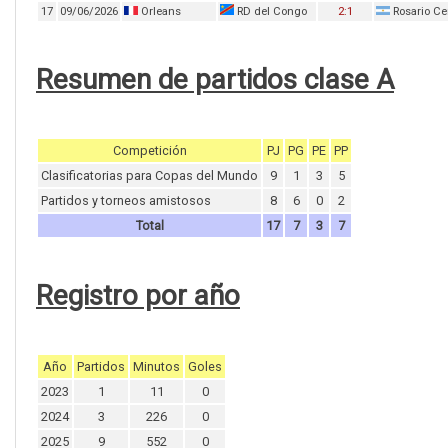
17
09/06/2026
Orleans
RD del Congo
2:1
Rosario Ce
Resumen de partidos clase A
Competición
PJ
PG
PE
PP
Clasificatorias para Copas del Mundo
9
1
3
5
Partidos y torneos amistosos
8
6
0
2
Total
17
7
3
7
Registro por año
Año
Partidos
Minutos
Goles
2023
1
11
0
2024
3
226
0
2025
9
552
0