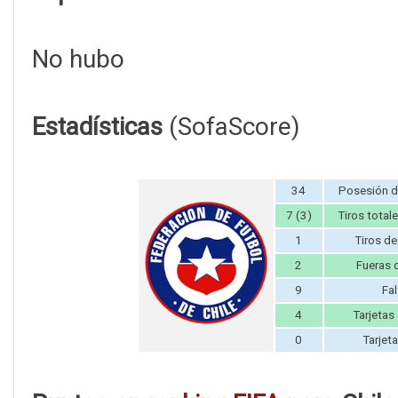
No hubo
Estadísticas
(SofaScore)
34
Posesión d
7 (3)
Tiros totale
1
Tiros de
2
Fueras 
9
Fal
4
Tarjetas 
0
Tarjeta