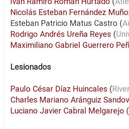
Iván Ramiro Román Hurtado
(
Atl
Nicolás Esteban Fernández Muño
Esteban Patricio Matus Castro (
A
Rodrigo Andrés Ureña Reyes
(
Uni
Maximiliano Gabriel Guerrero Pe
Lesionados
Paulo César Díaz Huincales
(
Rive
Charles Mariano Aránguiz Sandov
Luciano Javier Cabral Melgarejo
(