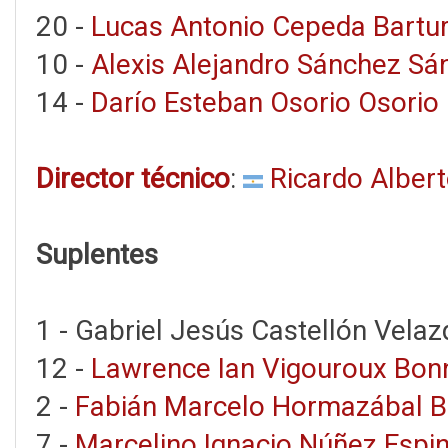
20 -
Lucas Antonio Cepeda Bartu
10 -
Alexis Alejandro Sánchez Sá
14 -
Darío Esteban Osorio Osorio
Director técnico
:
Ricardo Alber
Suplentes
1 - Gabriel Jesús Castellón Velaz
12 -
Lawrence Ian Vigouroux Bon
2 -
Fabián Marcelo Hormazábal B
7 -
Marcelino Ignacio Núñez Espi