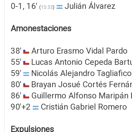
0-1, 16'
Julián Álvarez
(
15:33
)
Amonestaciones
38'
Arturo Erasmo Vidal Pardo
55'
Lucas Antonio Cepeda Bart
59'
Nicolás Alejandro Tagliafico
80'
Brayan Josué Cortés Ferná
86'
Guillermo Alfonso Maripán
90'+2
Cristián Gabriel Romero
Expulsiones