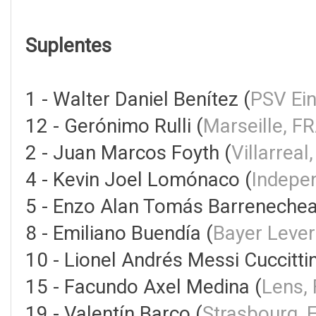
Suplentes
1 - Walter Daniel Benítez (
PSV Ei
12 - Gerónimo Rulli (
Marseille, F
2 - Juan Marcos Foyth (
Villarreal
4 - Kevin Joel Lomónaco (
Indepe
5 - Enzo Alan Tomás Barrenechea
8 - Emiliano Buendía (
Bayer Leve
10 - Lionel Andrés Messi Cuccittin
15 - Facundo Axel Medina (
Lens,
19 - Valentín Barco (
Strasbourg, 