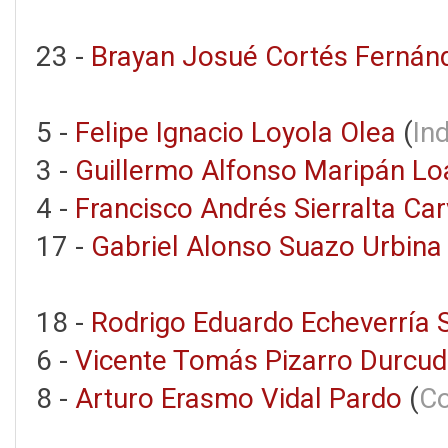
23 -
Brayan Josué Cortés Fernán
5 -
Felipe Ignacio Loyola Olea
(
In
3 -
Guillermo Alfonso Maripán Lo
4 -
Francisco Andrés Sierralta Car
17 -
Gabriel Alonso Suazo Urbina
18 -
Rodrigo Eduardo Echeverría 
6 -
Vicente Tomás Pizarro Durcu
8 -
Arturo Erasmo Vidal Pardo
(
Co