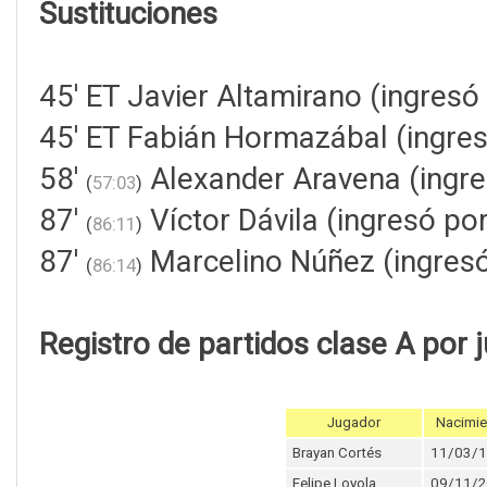
Sustituciones
45' ET Javier Altamirano (ingresó 
45' ET Fabián Hormazábal (ingres
58'
Alexander Aravena (ingre
(
57:03
)
87'
Víctor Dávila (ingresó po
(
86:11
)
87'
Marcelino Núñez (ingresó
(
86:14
)
Registro de partidos clase A por 
Jugador
Nacimie
Brayan Cortés
11/03/
Felipe Loyola
09/11/