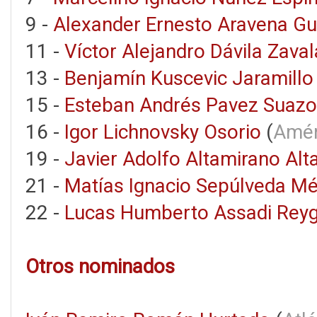
9 -
Alexander Ernesto Aravena G
11 -
Víctor Alejandro Dávila Zaval
13 -
Benjamín Kuscevic Jaramillo
15 -
Esteban Andrés Pavez Suazo
16 -
Igor Lichnovsky Osorio
(
Amér
19 -
Javier Adolfo Altamirano Alt
21 -
Matías Ignacio Sepúlveda M
22 -
Lucas Humberto Assadi Rey
Otros nominados