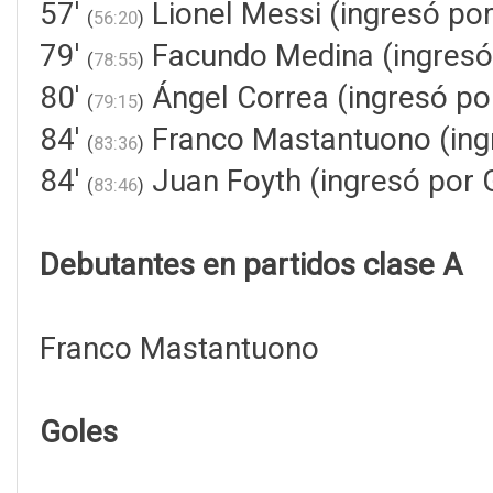
57'
Lionel Messi (ingresó por
(
56:20
)
79'
Facundo Medina (ingresó 
(
78:55
)
80'
Ángel Correa (ingresó por
(
79:15
)
84'
Franco Mastantuono (ing
(
83:36
)
84'
Juan Foyth (ingresó por 
(
83:46
)
Debutantes en partidos clase A
Franco Mastantuono
Goles