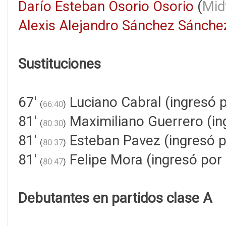
Darío Esteban Osorio Osorio
(
Mid
Alexis Alejandro Sánchez Sánche
Sustituciones
67'
Luciano Cabral (ingresó p
(
66:40
)
81'
Maximiliano Guerrero (in
(
80:30
)
81'
Esteban Pavez (ingresó p
(
80:37
)
81'
Felipe Mora (ingresó por
(
80:47
)
Debutantes en partidos clase A