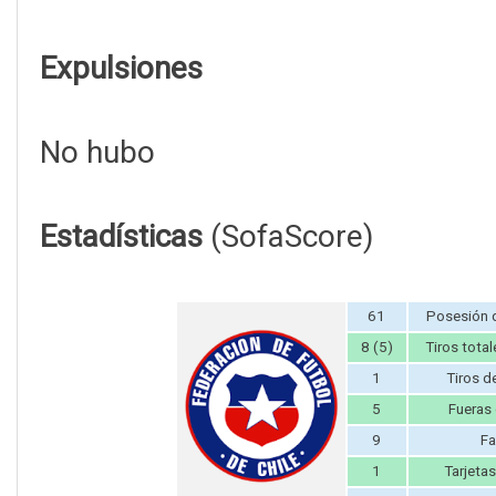
Expulsiones
No hubo
Estadísticas
(SofaScore)
61
Posesión 
8 (5)
Tiros total
1
Tiros d
5
Fueras
9
Fa
1
Tarjetas