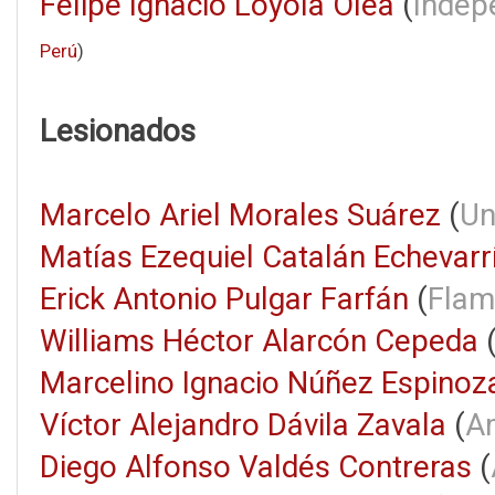
Felipe Ignacio Loyola Olea
(
Indep
Perú
)
Lesionados
Marcelo Ariel Morales Suárez
(
Un
Matías Ezequiel Catalán Echevarr
Erick Antonio Pulgar Farfán
(
Flam
Williams Héctor Alarcón Cepeda
Marcelino Ignacio Núñez Espinoz
Víctor Alejandro Dávila Zavala
(
A
Diego Alfonso Valdés Contreras
(