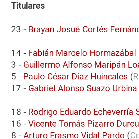
Titulares
23 -
Brayan Josué Cortés Fernán
14 -
Fabián Marcelo Hormazábal 
3 -
Guillermo Alfonso Maripán Lo
5 -
Paulo César Díaz Huincales
(
R
17 -
Gabriel Alonso Suazo Urbina
18 -
Rodrigo Eduardo Echeverría 
16 -
Vicente Tomás Pizarro Durc
8 -
Arturo Erasmo Vidal Pardo
(
Co