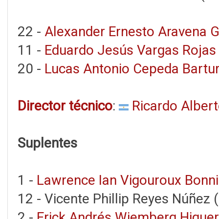
22 -
Alexander Ernesto Aravena
11 -
Eduardo Jesús Vargas Rojas
20 -
Lucas Antonio Cepeda Bartu
Director técnico
:
Ricardo Alber
Suplentes
1 -
Lawrence Ian Vigouroux Bonn
12 - Vicente Phillip Reyes Núñez (
2 -
Erick Andrés Wiemberg Higue