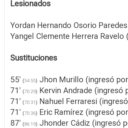
Lesionados
Yordan Hernando Osorio Paredes
Yangel Clemente Herrera Ravelo 
Sustituciones
55'
Jhon Murillo (ingresó po
(
54:55
)
71'
Kervin Andrade (ingresó 
(
70:29
)
71'
Nahuel Ferraresi (ingres
(
70:31
)
71'
Eric Ramírez (ingresó p
(
70:36
)
87'
Jhonder Cádiz (ingresó p
(
86:19
)