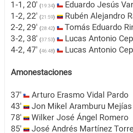
1-1, 20'
Eduardo Jesús Var
(
19:34
)
1-2, 22'
Rubén Alejandro 
(
21:59
)
2-2, 29'
Tomás Eduardo Rin
(
28:42
)
3-2, 38'
Lucas Antonio Cep
(
37:53
)
4-2, 47'
Lucas Antonio Cep
(
46:48
)
Amonestaciones
37'
Arturo Erasmo Vidal Pardo
43'
Jon Mikel Aramburu Mejías
78'
Wilker José Ángel Romero
85'
José Andrés Martínez Torr