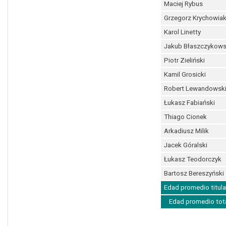
Maciej Rybus
Grzegorz Krychowia
Karol Linetty
Jakub Błaszczykows
Piotr Zieliński
Kamil Grosicki
Robert Lewandowsk
Łukasz Fabiański
Thiago Cionek
Arkadiusz Milik
Jacek Góralski
Łukasz Teodorczyk
Bartosz Bereszyński
Edad promedio titula
Edad promedio tot