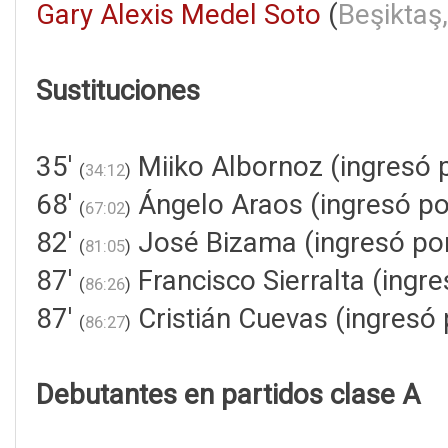
Gary Alexis Medel Soto
(
Beşiktaş
Sustituciones
35'
Miiko Albornoz (ingresó 
(
34:12
)
68'
Ángelo Araos (ingresó p
(
67:02
)
82'
José Bizama (ingresó por
(
81:05
)
87'
Francisco Sierralta (ingr
(
86:26
)
87'
Cristián Cuevas (ingresó p
(
86:27
)
Debutantes en partidos clase A