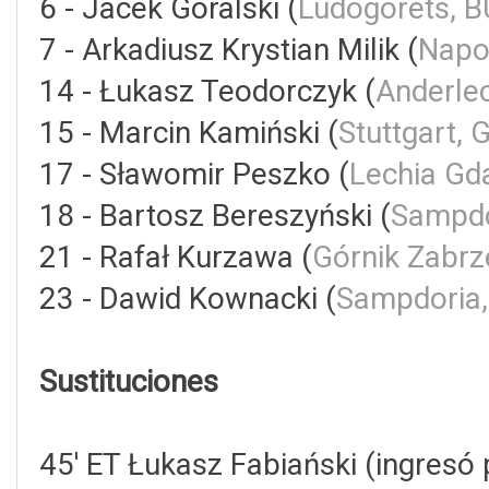
6 - Jacek Góralski (
Ludogorets, 
7 - Arkadiusz Krystian Milik (
Napol
14 - Łukasz Teodorczyk (
Anderlec
15 - Marcin Kamiński (
Stuttgart, 
17 - Sławomir Peszko (
Lechia Gd
18 - Bartosz Bereszyński (
Sampdo
21 - Rafał Kurzawa (
Górnik Zabrz
23 - Dawid Kownacki (
Sampdoria,
Sustituciones
45' ET Łukasz Fabiański (ingresó