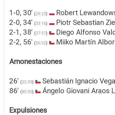
1-0, 30'
Robert Lewandows
(
29:25
)
2-0, 34'
Piotr Sebastian Zie
(
33:16
)
2-1, 38'
Diego Alfonso Val
(
37:57
)
2-2, 56'
Miiko Martín Albor
(
55:32
)
Amonestaciones
26'
Sebastián Ignacio Vega
(
25:39
)
86'
Ángelo Giovani Araos 
(
85:50
)
Expulsiones