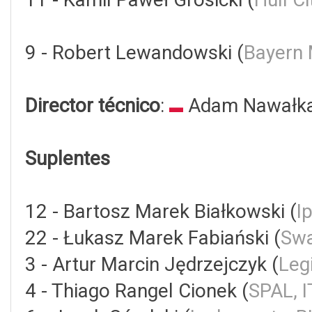
9 - Robert Lewandowski (
Bayern
Director técnico
:
Adam Nawałk
Suplentes
12 - Bartosz Marek Białkowski (
I
22 - Łukasz Marek Fabiański (
Swa
3 - Artur Marcin Jędrzejczyk (
Leg
4 - Thiago Rangel Cionek (
SPAL, 