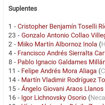
Suplentes
1 -
Cristopher Benjamín Toselli R
23 -
Gonzalo Antonio Collao Ville
2 -
Miiko Martín Albornoz Inola
(
H
4 -
Francisco Andrés Sierralta Car
8 -
Pablo Ignacio Galdames Millá
11 -
Felipe Andrés Mora Aliaga
(
C
14 -
Martín Vladimir Rodríguez To
15 -
Ángelo Giovani Araos Llanos
16 -
Igor Lichnovsky Osorio
(
Neca