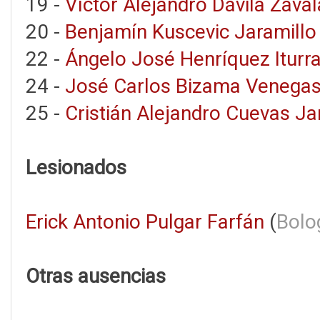
19 -
Víctor Alejandro Dávila Zaval
20 -
Benjamín Kuscevic Jaramillo
22 -
Ángelo José Henríquez Iturr
24 -
José Carlos Bizama Venega
25 -
Cristián Alejandro Cuevas Ja
Lesionados
Erick Antonio Pulgar Farfán
(
Bolo
Otras ausencias