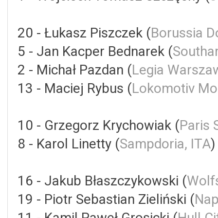
20 - Łukasz Piszczek (
Borussia D
5 - Jan Kacper Bednarek (
Southa
2 - Michał Pazdan (
Legia Warsza
13 - Maciej Rybus (
Lokomotiv Mo
10 - Grzegorz Krychowiak (
Paris 
8 - Karol Linetty (
Sampdoria, ITA
16 - Jakub Błaszczykowski (
Wolf
19 - Piotr Sebastian Zieliński (
Nap
11 - Kamil Paweł Grosicki (
Hull Ci