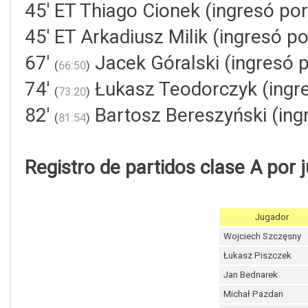
45' ET Thiago Cionek (ingresó po
45' ET Arkadiusz Milik (ingresó po
67'
Jacek Góralski (ingresó p
(
66:50
)
74'
Łukasz Teodorczyk (ingr
(
73:20
)
82'
Bartosz Bereszyński (ing
(
81:54
)
Registro de partidos clase A por 
Jugador
Wojciech Szczęsny
Łukasz Piszczek
Jan Bednarek
Michał Pazdan