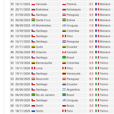
39
16/11/2022
Varsovia
Polonia
0:1
Monaco
40
20/11/2022
Bratislava
Eslovaquia
0:0
Monaco
41
27/03/2023
Santiago
Paraguay
3:2
Monaco
42
20/06/2023
Santa Cruz
Bolivia
0:0
Monaco
43
08/09/2023
Montevideo
Uruguay
1:3
Monaco
44
12/09/2023
Santiago
Colombia
0:0
Monaco
45
12/10/2023
Santiago
Perú
2:0
Monaco
46
16/11/2023
Santiago
Paraguay
0:0
Monaco
47
21/11/2023
Quito
Ecuador
0:1
Monaco
48
29/06/2024
Orlando
Canadá
0:0
Monaco
49
10/10/2024
Santiago
Brasil
1:2
Torino
50
15/10/2024
Barranquilla
Colombia
0:4
Torino
51
15/11/2024
Lima
Perú
0:0
Torino
52
19/11/2024
Santiago
Venezuela
4:2
Torino
53
20/03/2025
Asunción
Paraguay
0:1
Torino
54
25/03/2025
Santiago
Ecuador
0:0
Torino
55
05/06/2025
Santiago
Argentina
0:1
Torino
56
04/09/2025
Río de Janeiro
Brasil
0:3
Torino
57
09/09/2025
Santiago
Uruguay
0:0
Torino
58
15/11/2025
Sochi
Rusia
2:0
Torino
59
18/11/2025
Sochi
Perú
2:1
Torino