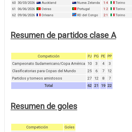
60
30/03/2026
Auckland
Nueva Zelanda
1:4
Torino
61
06/06/2026
Oeiras
Portugal
1:2
Torino
62
09/06/2026
Orleans
RD del Congo
2:1
Torino
Resumen de partidos clase A
Competición
PJ
PG
PE
PP
Campeonato Sudamericano/Copa América
10
3
4
3
Clasificatorias para Copas del Mundo
25
6
7
12
Partidos y torneos amistosos
27
12
8
7
Total
62
21
19
22
Resumen de goles
Competición
Goles