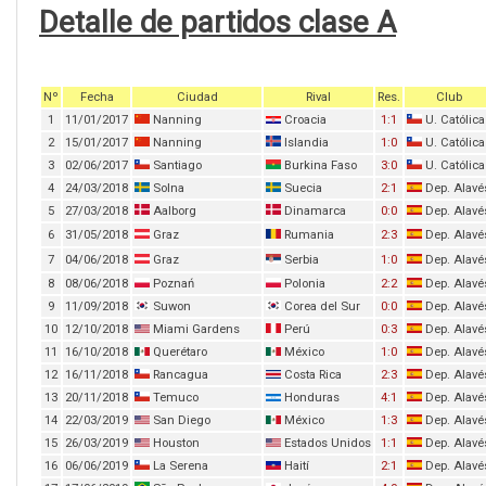
Detalle de partidos clase A
Nº
Fecha
Ciudad
Rival
Res.
Club
1
11/01/2017
Nanning
Croacia
1:1
U. Católica
2
15/01/2017
Nanning
Islandia
1:0
U. Católica
3
02/06/2017
Santiago
Burkina Faso
3:0
U. Católica
4
24/03/2018
Solna
Suecia
2:1
Dep. Alavé
5
27/03/2018
Aalborg
Dinamarca
0:0
Dep. Alavé
6
31/05/2018
Graz
Rumania
2:3
Dep. Alavé
7
04/06/2018
Graz
Serbia
1:0
Dep. Alavé
8
08/06/2018
Poznań
Polonia
2:2
Dep. Alavé
9
11/09/2018
Suwon
Corea del Sur
0:0
Dep. Alavé
10
12/10/2018
Miami Gardens
Perú
0:3
Dep. Alavé
11
16/10/2018
Querétaro
México
1:0
Dep. Alavé
12
16/11/2018
Rancagua
Costa Rica
2:3
Dep. Alavé
13
20/11/2018
Temuco
Honduras
4:1
Dep. Alavé
14
22/03/2019
San Diego
México
1:3
Dep. Alavé
15
26/03/2019
Houston
Estados Unidos
1:1
Dep. Alavé
16
06/06/2019
La Serena
Haití
2:1
Dep. Alavé