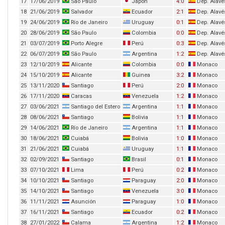
17
17/06/2019
São Paulo
Japón
4:0
Dep. Alavé
18
21/06/2019
Salvador
Ecuador
2:1
Dep. Alavé
19
24/06/2019
Río de Janeiro
Uruguay
0:1
Dep. Alavé
20
28/06/2019
São Paulo
Colombia
0:0
Dep. Alavé
21
03/07/2019
Porto Alegre
Perú
0:3
Dep. Alavé
22
06/07/2019
São Paulo
Argentina
1:2
Dep. Alavé
23
12/10/2019
Alicante
Colombia
0:0
Monaco
24
15/10/2019
Alicante
Guinea
3:2
Monaco
25
13/11/2020
Santiago
Perú
2:0
Monaco
26
17/11/2020
Caracas
Venezuela
1:2
Monaco
27
03/06/2021
Santiago del Estero
Argentina
1:1
Monaco
28
08/06/2021
Santiago
Bolivia
1:1
Monaco
29
14/06/2021
Río de Janeiro
Argentina
1:1
Monaco
30
18/06/2021
Cuiabá
Bolivia
1:0
Monaco
31
21/06/2021
Cuiabá
Uruguay
1:1
Monaco
32
02/09/2021
Santiago
Brasil
0:1
Monaco
33
07/10/2021
Lima
Perú
0:2
Monaco
34
10/10/2021
Santiago
Paraguay
2:0
Monaco
35
14/10/2021
Santiago
Venezuela
3:0
Monaco
36
11/11/2021
Asunción
Paraguay
1:0
Monaco
37
16/11/2021
Santiago
Ecuador
0:2
Monaco
38
27/01/2022
Calama
Argentina
1:2
Monaco