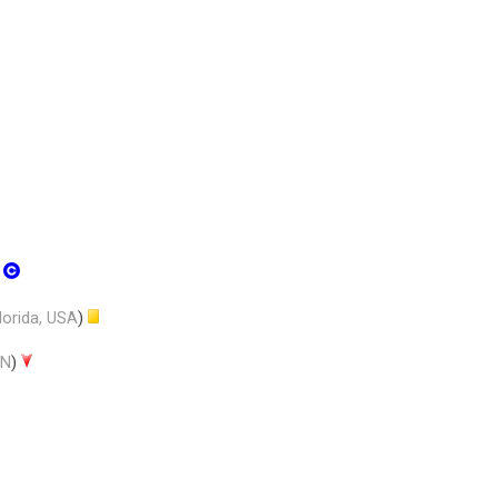
)
lorida, USA
)
UN
)