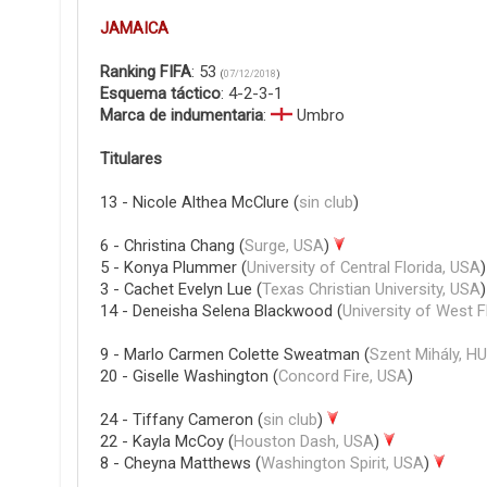
JAMAICA
Ranking FIFA
: 53
(
07/12/2018
)
Esquema táctico
: 4-2-3-1
Marca de indumentaria
:
Umbro
Titulares
13 - Nicole Althea McClure (
sin club
)
6 - Christina Chang (
Surge, USA
)
5 - Konya Plummer (
University of Central Florida, USA
3 - Cachet Evelyn Lue (
Texas Christian University, USA
)
14 - Deneisha Selena Blackwood (
University of West F
9 - Marlo Carmen Colette Sweatman (
Szent Mihály, H
20 - Giselle Washington (
Concord Fire, USA
)
24 - Tiffany Cameron (
sin club
)
22 - Kayla McCoy (
Houston Dash, USA
)
8 - Cheyna Matthews (
Washington Spirit, USA
)