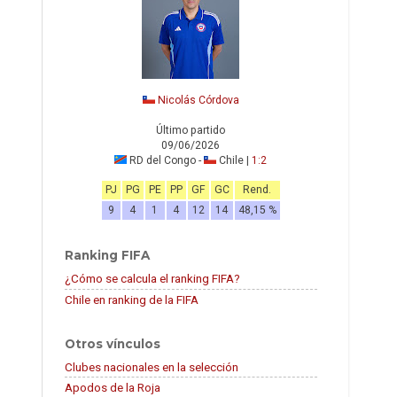
Nicolás Córdova
Último partido
09/06/2026
RD del Congo -
Chile |
1:2
PJ
PG
PE
PP
GF
GC
Rend.
9
4
1
4
12
14
48,15 %
Ranking FIFA
¿Cómo se calcula el ranking FIFA?
Chile en ranking de la FIFA
Otros vínculos
Clubes nacionales en la selección
Apodos de la Roja