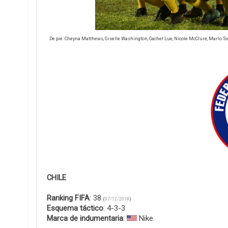
De pie: Cheyna Matthews, Giselle Washington, Cachet Lue, Nicole McClure, Marlo
CHILE
Ranking FIFA
: 38
(
07/12/2018
)
Esquema táctico
: 4-3-3
Marca de indumentaria
:
Nike