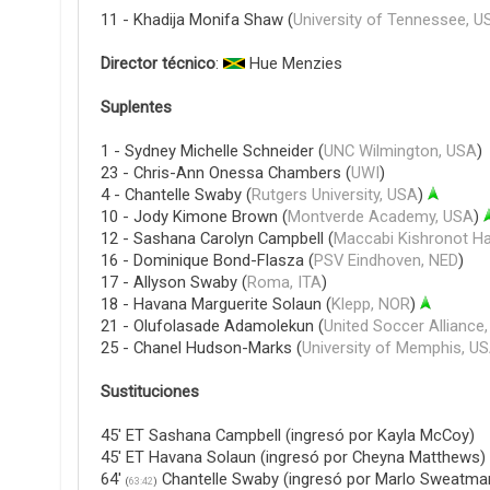
11 - Khadija Monifa Shaw (
University of Tennessee, U
Director técnico
:
Hue Menzies
Suplentes
1 - Sydney Michelle Schneider (
UNC Wilmington, USA
)
23 - Chris-Ann Onessa Chambers (
UWI
)
4 - Chantelle Swaby (
Rutgers University, USA
)
10 - Jody Kimone Brown (
Montverde Academy, USA
)
12 - Sashana Carolyn Campbell (
Maccabi Kishronot Ha
16 - Dominique Bond-Flasza (
PSV Eindhoven, NED
)
17 - Allyson Swaby (
Roma, ITA
)
18 - Havana Marguerite Solaun (
Klepp, NOR
)
21 - Olufolasade Adamolekun (
United Soccer Alliance
25 - Chanel Hudson-Marks (
University of Memphis, U
Sustituciones
45' ET Sashana Campbell (ingresó por Kayla McCoy)
45' ET Havana Solaun (ingresó por Cheyna Matthews)
64'
Chantelle Swaby (ingresó por Marlo Sweatma
(
63:42
)