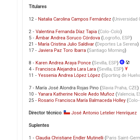
Titulares
12 -
Natalia Carolina Campos Fernández
(
Universidad 
2 -
Valentina Fernanda Díaz Tapia
(
Colo-Colo
)
5 -
Ámbar Andrea Soruco Córdova
(
Logroño, ESP
)
21 -
María Cristina Julio Saldívar
(
Deportes La Serena
)
17 -
Javiera Paz Toro Ibarra
(
Santiago Morning
)
8 -
Karen Andrea Araya Ponce
(
Sevilla, ESP
)
4 -
Francisca Alejandra Lara Lara
(
Sevilla, ESP
)
11 -
Yessenia Andrea López López
(
Sporting de Huelv
7 - María José Alondra Rojas Pino (
Slavia Praha, CZE
)
10 -
Yanara Katherine Nicole Aedo Muñoz
(
Valencia, 
25 -
Rosario Francisca María Balmaceda Holley
(
Colo-
Director técnico
:
José Antonio Letelier Henríquez
Suplentes
1 -
Claudia Christiane Endler Mutinelli
(
Paris Saint-Ger