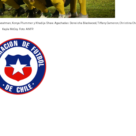
 Sweatman, Konya Plummer y Khadija Shaw. Agachadas: Deneisha Blackwood, Tiffany Cameron, Christina Ch
Kayla McCoy. Foto: ANFP.