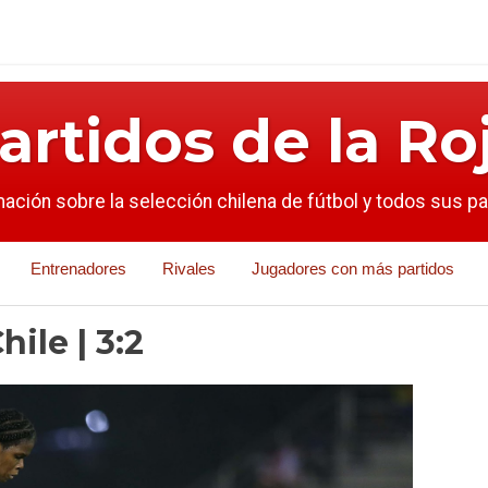
artidos de la Ro
mación sobre la selección chilena de fútbol y todos sus p
Entrenadores
Rivales
Jugadores con más partidos
ile | 3:2