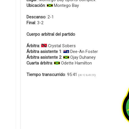
Ubicación
:
Montego Bay
Descanso
: 2-1
Final
: 3-2
Cuerpo arbitral del partido
Árbitra
:
Crystal Sobers
Árbitra asistente 1
:
Dee-An Foster
Árbitra asistente 2
:
Ojay Duhaney
Cuarta árbitra
:
Odette Hamilton
Tiempo transcurrido
: 95:41
(
46:12 & 49:29
)