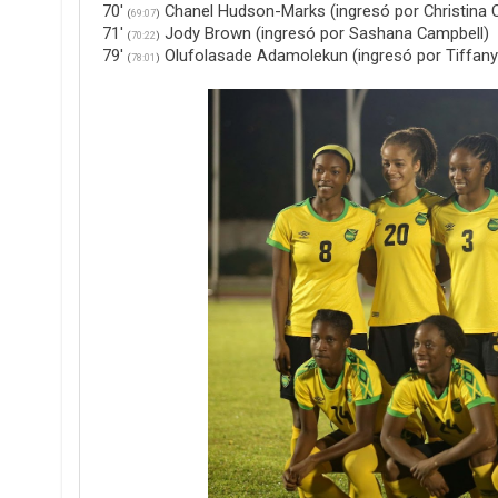
70'
Chanel Hudson-Marks (ingresó por Christina 
(
69:07
)
71'
Jody Brown (ingresó por Sashana Campbell)
(
70:22
)
79'
Olufolasade Adamolekun (ingresó por Tiffan
(
78:01
)