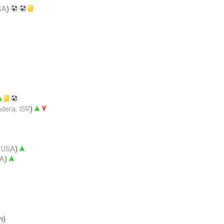
SA
)
dera, ISR
)
, USA
)
SA
)
n)