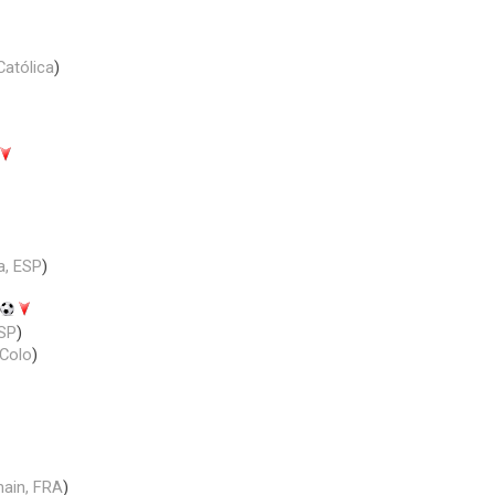
Católica
)
a, ESP
)
ESP
)
Colo
)
main, FRA
)