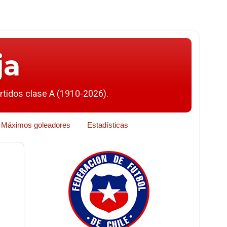
ja
artidos clase A (1910-2026).
Máximos goleadores
Estadísticas