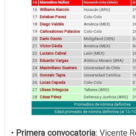
15
Marcelino Núñez
Norwich City (ENG)
0
16
Williams Alarcón
Huracán (ARG)
2
17
Esteban Pavez
Colo-Colo
0
18
Diego Valdés
América (MEX)
3
19
Carlosalonso Palacios
Colo-Colo
2
20
Darío Osorio
Midtjylland (DEN)
2
21
Víctor Dávila
América (MEX)
0
22
Luciano Cabral
León (MEX)
2
23
Eduardo Vargas
Atlético Mineiro (BRA)
2
24
Maximiliano Guerrero
Universidad de Chile
1
25
Gonzalo Tapia
Universidad Católica
1
26
Lucas Cepeda
Colo-Colo
3
27
Ulises Ortegoza
Talleres (ARG)
1
28
César Pérez
Defensa y Justicia (ARG)
2
Promedios de nómina definitiva
Edad promedio de nómina definitiva (al 12/
•
Primera convocatoria
: Vicente 