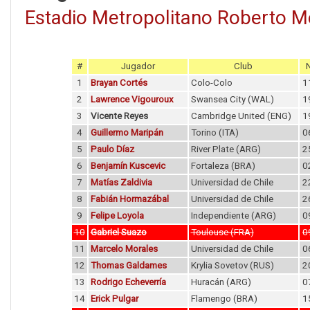
Estadio Metropolitano Roberto M
#
Jugador
Club
1
Brayan Cortés
Colo-Colo
1
2
Lawrence Vigouroux
Swansea City (WAL)
1
3
Vicente Reyes
Cambridge United (ENG)
1
4
Guillermo Maripán
Torino (ITA)
0
5
Paulo Díaz
River Plate (ARG)
2
6
Benjamín Kuscevic
Fortaleza (BRA)
0
7
Matías Zaldivia
Universidad de Chile
2
8
Fabián Hormazábal
Universidad de Chile
2
9
Felipe Loyola
Independiente (ARG)
0
10
Gabriel Suazo
Toulouse (FRA)
0
11
Marcelo Morales
Universidad de Chile
0
12
Thomas Galdames
Krylia Sovetov (RUS)
2
13
Rodrigo Echeverría
Huracán (ARG)
0
14
Erick Pulgar
Flamengo (BRA)
1