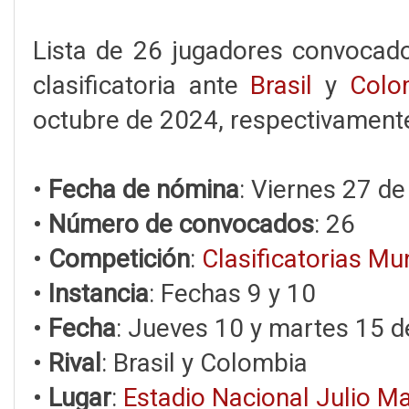
Lista de 26 jugadores convoca
clasificatoria ante
Brasil
y
Colo
octubre de 2024, respectivamente
•
Fecha de nómina
: Viernes 27 d
•
Número de convocados
: 26
•
Competición
:
Clasificatorias Mu
•
Instancia
: Fechas 9 y 10
•
Fecha
: Jueves 10 y martes 15 
•
Rival
: Brasil y Colombia
•
Lugar
:
Estadio Nacional Julio M