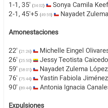
1-1, 35'
Sonya Camila Keef
(
34:02
)
2-1, 45'+5
Nayadet Zulema
(
49:59
)
Amonestaciones
22'
Michelle Eingel Olivar
(
21:26
)
26'
Jessy Teotista Caicedo
(
25:50
)
59'
Nayadet Zulema López
(
58:01
)
76'
Yastin Fabiola Jiméne
(
75:44
)
90'
Antonia Ignacia Canal
(
89:44
)
Expulsiones