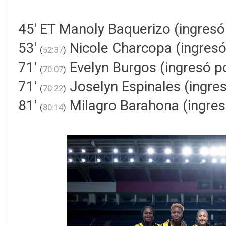
45' ET Manoly Baquerizo (ingresó
53'
Nicole Charcopa (ingres
(
52:37
)
71'
Evelyn Burgos (ingresó po
(
70:07
)
71'
Joselyn Espinales (ingres
(
70:22
)
81'
Milagro Barahona (ingres
(
80:14
)