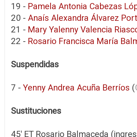
19 -
Pamela Antonia Cabezas Ló
20 -
Anaís Alexandra Álvarez Porti
21 -
Mary Yalenny Valencia Riasc
22 -
Rosario Francisca María Bal
Suspendidas
7 -
Yenny Andrea Acuña Berríos
(
Sustituciones
45' ET Rosario Balmaceda (ingres