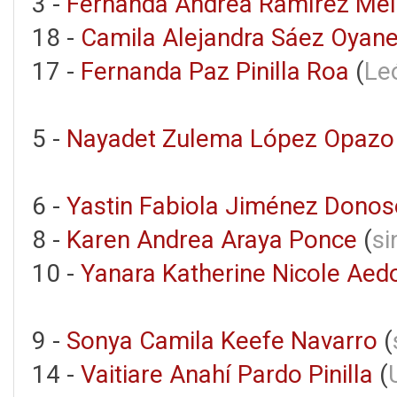
3 -
Fernanda Andrea Ramírez Mel
18 -
Camila Alejandra Sáez Oyan
17 -
Fernanda Paz Pinilla Roa
(
Le
5 -
Nayadet Zulema López Opazo
6 -
Yastin Fabiola Jiménez Donos
8 -
Karen Andrea Araya Ponce
(
si
10 -
Yanara Katherine Nicole Ae
9 -
Sonya Camila Keefe Navarro
(
14 -
Vaitiare Anahí Pardo Pinilla
(