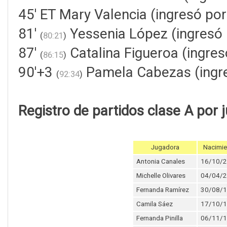
45' ET Mary Valencia (ingresó por
81'
Yessenia López (ingresó 
(
80:21
)
87'
Catalina Figueroa (ingre
(
86:15
)
90'+3
Pamela Cabezas (ingre
(
92:34
)
Registro de partidos clase A por 
Jugadora
Nacimie
Antonia Canales
16/10/
Michelle Olivares
04/04/
Fernanda Ramírez
30/08/
Camila Sáez
17/10/
Fernanda Pinilla
06/11/