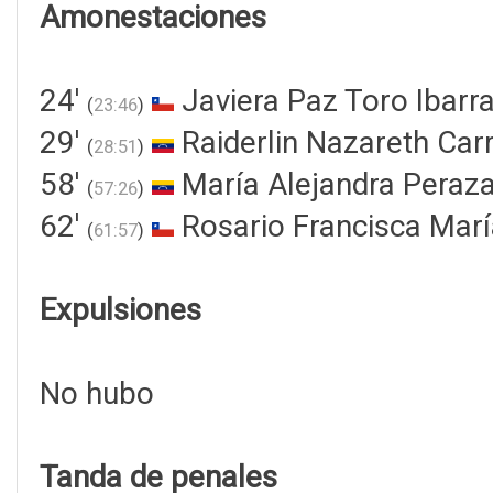
Amonestaciones
24'
Javiera Paz Toro Ibarr
(
23:46
)
29'
Raiderlin Nazareth Car
(
28:51
)
58'
María Alejandra Peraz
(
57:26
)
62'
Rosario Francisca Mar
(
61:57
)
Expulsiones
No hubo
Tanda de penales