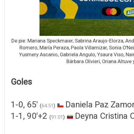
De pie: Mariana Speckmaier, Sabrina Araujo-Elorza, And
Romero, María Peraza, Paola Villamizar, Sonia O'Nei
Yusmery Ascanio, Gabriela Angulo, Ysaura Viso, Nairel
Bárbara Olivieri, Oriana Altuv
Goles
1-0, 65'
Daniela Paz Zamor
(
64:51
)
1-1, 90'+2
Deyna Cristina 
(
91:01
)