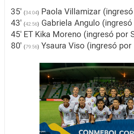
35'
Paola Villamizar (ingresó
(
34:04
)
43'
Gabriela Angulo (ingresó 
(
42:56
)
45' ET Kika Moreno (ingresó por S
80'
Ysaura Viso (ingresó por 
(
79:56
)