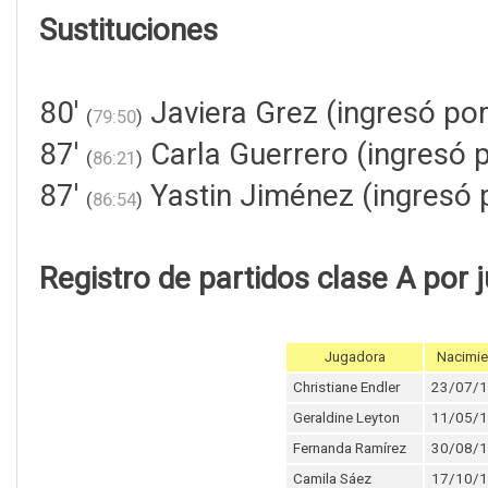
Sustituciones
80'
Javiera Grez (ingresó por
(
79:50
)
87'
Carla Guerrero (ingresó 
(
86:21
)
87'
Yastin Jiménez (ingresó 
(
86:54
)
Registro de partidos clase A por 
Jugadora
Nacimie
Christiane Endler
23/07/
Geraldine Leyton
11/05/
Fernanda Ramírez
30/08/
Camila Sáez
17/10/