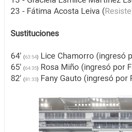
23 - Fátima Acosta Leiva (
Resiste
Sustituciones
64'
Lice Chamorro (ingresó 
(
63:54
)
65'
Rosa Miño (ingresó por 
(
64:35
)
82'
Fany Gauto (ingresó por
(
81:33
)