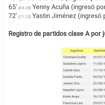
65'
Yenny Acuña (ingresó por
(
64:28
)
72'
Yastin Jiménez (ingresó 
(
71:23
)
Registro de partidos clase A por 
Jugadora
Nacimie
Christiane Endler
23/07/
Geraldine Leyton
11/05/
Camila Sáez
17/10/
Daniela Pardo
09/05/
Javiera Toro
22/04/
Nayadet López
05/08/
Karen Araya
16/10/
Francisca Lara
29/07/