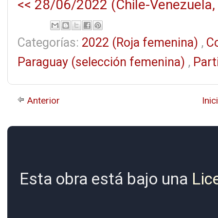
<< 28/06/2022 (Chile-Venezuela, 
Categorías:
2022 (Roja femenina)
,
C
Paraguay (selección femenina)
,
Part
Anterior
Inic
Esta obra está bajo una
Lic