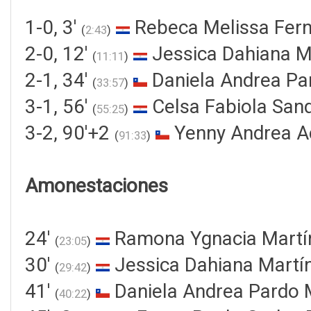
1-0, 3'
Rebeca Melissa Fern
(
2:43
)
2-0, 12'
Jessica Dahiana Ma
(
11:11
)
2-1, 34'
Daniela Andrea P
(
33:57
)
3-1, 56'
Celsa Fabiola Sand
(
55:25
)
3-2, 90'+2
Yenny Andrea A
(
91:33
)
Amonestaciones
24'
Ramona Ygnacia Martí
(
23:05
)
30'
Jessica Dahiana Martín
(
29:42
)
41'
Daniela Andrea Pardo
(
40:22
)