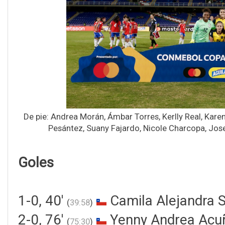
De pie: Andrea Morán, Ámbar Torres, Kerlly Real, Karen
Pesántez, Suany Fajardo, Nicole Charcopa, Jose
Goles
1-0, 40'
Camila Alejandra 
(
39:58
)
2-0, 76'
Yenny Andrea Acuñ
(
75:30
)