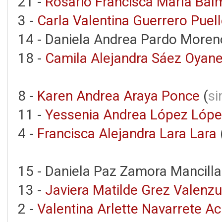
21 -
Rosario Francisca María Bal
3 -
Carla Valentina Guerrero Puel
14 - Daniela Andrea Pardo Moren
18 -
Camila Alejandra Sáez Oyan
8 -
Karen Andrea Araya Ponce
(
si
11 -
Yessenia Andrea López Lóp
4 -
Francisca Alejandra Lara Lara
15 - Daniela Paz Zamora Mancilla
13 -
Javiera Matilde Grez Valenzu
2 -
Valentina Arlette Navarrete A