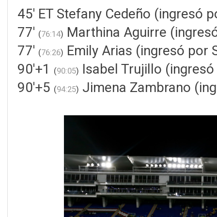
45' ET Stefany Cedeño (ingresó p
77'
Marthina Aguirre (ingres
(
76:14
)
77'
Emily Arias (ingresó por 
(
76:26
)
90'+1
Isabel Trujillo (ingres
(
90:05
)
90'+5
Jimena Zambrano (ingr
(
94:25
)