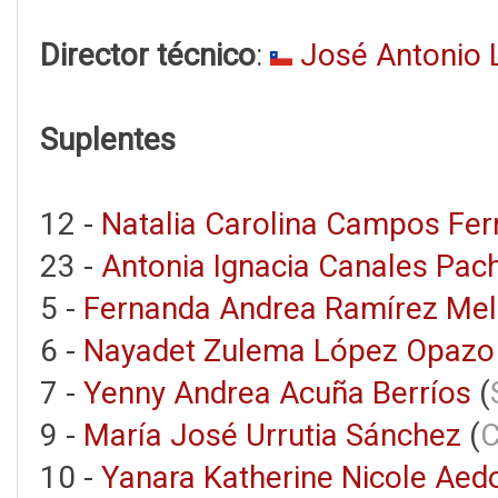
Director técnico
:
José Antonio 
Suplentes
12 -
Natalia Carolina Campos Fe
23 -
Antonia Ignacia Canales Pac
5 -
Fernanda Andrea Ramírez Mel
6 -
Nayadet Zulema López Opazo
7 -
Yenny Andrea Acuña Berríos
(
9 -
María José Urrutia Sánchez
(
C
10 -
Yanara Katherine Nicole Ae