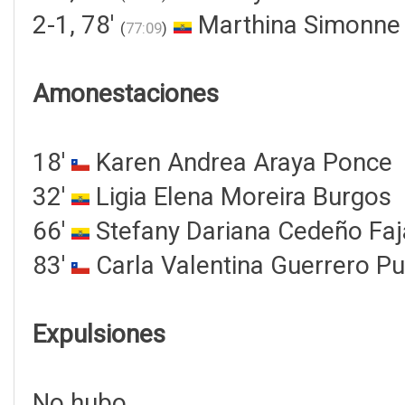
2-1, 78'
Marthina Simonne 
(
77:09
)
Amonestaciones
18'
Karen Andrea Araya Ponce
32'
Ligia Elena Moreira Burgos
66'
Stefany Dariana Cedeño Faj
83'
Carla Valentina Guerrero Pu
Expulsiones
No hubo