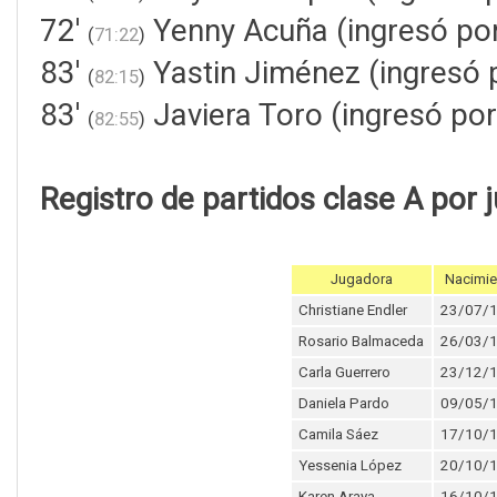
72'
Yenny Acuña (ingresó por
(
71:22
)
83'
Yastin Jiménez (ingresó 
(
82:15
)
83'
Javiera Toro (ingresó por
(
82:55
)
Registro de partidos clase A por 
Jugadora
Nacimie
Christiane Endler
23/07/
Rosario Balmaceda
26/03/
Carla Guerrero
23/12/
Daniela Pardo
09/05/
Camila Sáez
17/10/
Yessenia López
20/10/
Karen Araya
16/10/