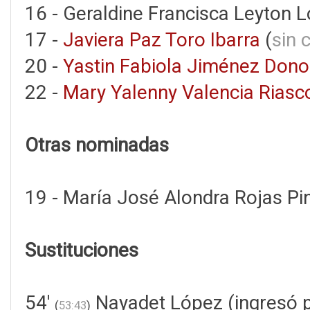
16 - Geraldine Francisca Leyton L
17 -
Javiera Paz Toro Ibarra
(
sin 
20 -
Yastin Fabiola Jiménez Don
22 -
Mary Yalenny Valencia Riasc
Otras nominadas
19 - María José Alondra Rojas Pi
Sustituciones
54'
Nayadet López (ingresó p
(
53:43
)