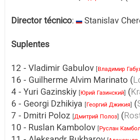
Director técnico
:
Stanislav Che
Suplentes
12 - Vladimir Gabulov
[
Владимир Габу
16 - Guilherme Alvim Marinato (
L
4 - Yuri Gazinskiy
(
Kr
[
Юрий Газинский
]
6 - Georgi Dzhikiya
(
[
Георгий Джикия
]
7 - Dmitri Poloz
(
Ros
[
Дмитрий Полоз
]
10 - Ruslan Kambolov
[
Руслан Камбо
11 - Aleksandr Bukharov