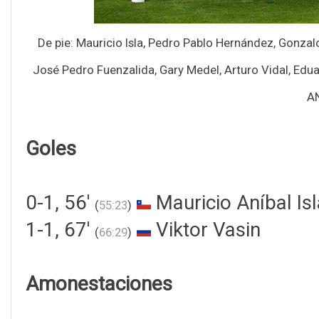
De pie: Mauricio Isla, Pedro Pablo Hernández, Gonza
José Pedro Fuenzalida, Gary Medel, Arturo Vidal, Edua
AN
Goles
0-1, 56'
Mauricio Aníbal Isl
(
55:23
)
1-1, 67'
Viktor Vasin
(
66:29
)
Amonestaciones