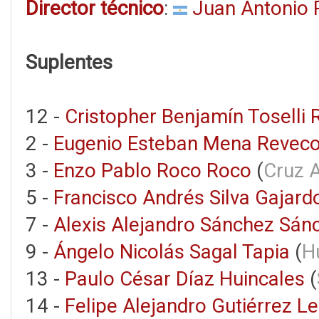
Director técnico
:
Juan Antonio P
Suplentes
12 -
Cristopher Benjamín Toselli 
2 -
Eugenio Esteban Mena Revec
3 -
Enzo Pablo Roco Roco
(
Cruz 
5 -
Francisco Andrés Silva Gajard
7 -
Alexis Alejandro Sánchez Sán
9 -
Ángelo Nicolás Sagal Tapia
(
H
13 -
Paulo César Díaz Huincales
(
14 -
Felipe Alejandro Gutiérrez Le