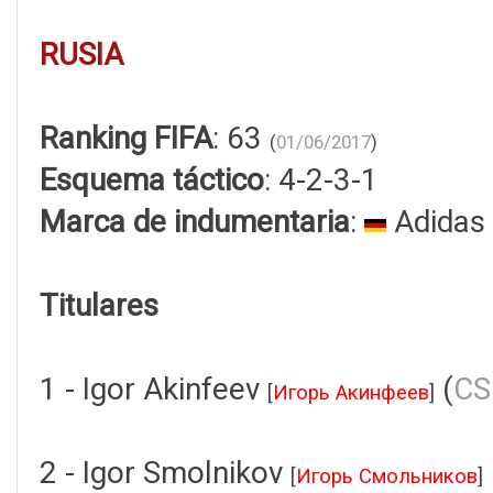
RUSIA
Ranking FIFA
: 63
(
01/06/2017
)
Esquema táctico
: 4-2-3-1
Marca de indumentaria
:
Adidas
Titulares
1 - Igor Akinfeev
(
CS
[
Игорь Акинфеев
]
2 - Igor Smolnikov
[
Игорь Смольников
]