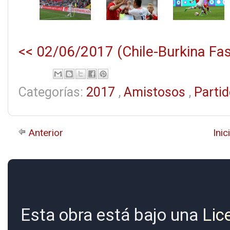
<< 02/06/2017 (Chile-Burkina Fas
Categorías:
2017
,
Amistosos
,
Parti
Anterior
Inic
Esta obra está bajo una
Lic