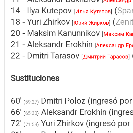
[
Александр 
14 - Ilya Kutepov
(
Spa
[
Илья Кутепов
]
18 - Yuri Zhirkov
(
Zeni
[
Юрий Жирков
]
20 - Maksim Kanunnikov
[
Максим Ка
21 - Aleksandr Erokhin
[
Александр Ер
22 - Dmitri Tarasov
[
Дмитрий Тарасов
]
Sustituciones
60'
Dmitri Poloz (ingresó por
(
59:27
)
66'
Aleksandr Erokhin (ingres
(
65:30
)
72'
Yuri Zhirkov (ingresó por
(
71:59
)