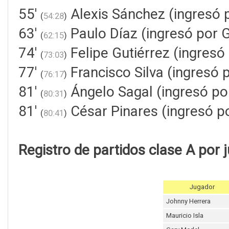
55'
Alexis Sánchez (ingresó 
(
54:28
)
63'
Paulo Díaz (ingresó por 
(
62:15
)
74'
Felipe Gutiérrez (ingresó
(
73:03
)
77'
Francisco Silva (ingresó
(
76:17
)
81'
Ángelo Sagal (ingresó po
(
80:31
)
81'
César Pinares (ingresó po
(
80:41
)
Registro de partidos clase A por 
Jugador
Johnny Herrera
Mauricio Isla