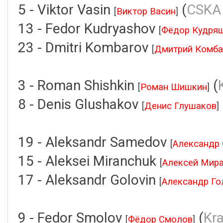
5 - Viktor Vasin
(
CSKA
[
Виктор Васин
]
13 - Fedor Kudryashov
[
Фёдор Кудря
23 - Dmitri Kombarov
[
Дмитрий Комба
3 - Roman Shishkin
(
[
Роман Шишкин
]
8 - Denis Glushakov
[
Денис Глушаков
]
19 - Aleksandr Samedov
[
Александр
15 - Aleksei Miranchuk
[
Алексей Мир
17 - Aleksandr Golovin
[
Александр Го
9 - Fedor Smolov
(
Kr
[
Фёдор Смолов
]