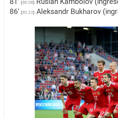
81'
Ruslan Kambolov (ingres
(
80:08
)
86'
Aleksandr Bukharov (ing
(
85:23
)