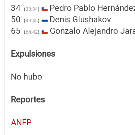
34'
Pedro Pablo Hernánde
(
33:34
)
50'
Denis Glushakov
(
49:45
)
65'
Gonzalo Alejandro Jar
(
64:42
)
Expulsiones
No hubo
Reportes
ANFP