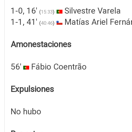
1-0, 16'
Silvestre Varela
(
15:33
)
1-1, 41'
Matías Ariel Fern
(
40:46
)
Amonestaciones
56'
Fábio Coentrão
Expulsiones
No hubo