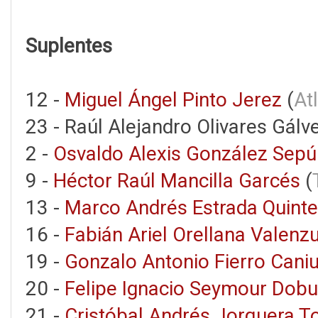
Suplentes
12 -
Miguel Ángel Pinto Jerez
(
At
23 - Raúl Alejandro Olivares Gálve
2 -
Osvaldo Alexis González Sepú
9 -
Héctor Raúl Mancilla Garcés
(
13 -
Marco Andrés Estrada Quint
16 -
Fabián Ariel Orellana Valenz
19 -
Gonzalo Antonio Fierro Caniu
20 -
Felipe Ignacio Seymour Dob
21 -
Cristóbal Andrés Jorquera T