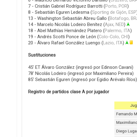
7 - Cristián Gabriel Rodríguez Barrotti (
Porto, POR
)
8 - Sebastián Eguren Ledesma (
Sporting de Gijón, ESP
13 - Washington Sebastián Abreu Gallo (
Botafogo, BR
14 - Marcelo Nicolás Lodeiro Benítez (
Ajax, NED
)
18 - Abel Mathías Hernández Platero (
Palermo, ITA
)
19 - Andrés Scotti Ponce de León (
Colo-Colo, CHI
)
20 - Álvaro Rafael González Luengo (
Lazio, ITA
)
Sustituciones
45' ET Álvaro González (ingresó por Edinson Cavani)
78' Nicolás Lodeiro (ingresó por Maximiliano Pereira)
85' Sebastián Eguren (ingresó por Egidio Arévalo Ríos)
Registro de partidos clase A por jugador
Jug
Fernando M
Maximiliano
Diego Lug