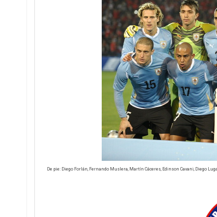
De pie: Diego Forlán, Fernando Muslera, Martín Cáceres, Edinson Cavani, Diego Luga