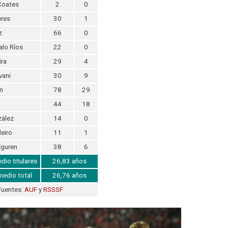
Coates
2
0
eres
30
1
z
66
0
alo Ríos
22
0
ira
29
4
vani
30
9
n
78
29
44
18
zález
14
0
eiro
11
1
Eguren
38
6
io titulares
26,83 años
edio total
26,76 años
Fuentes:
AUF
y
RSSSF