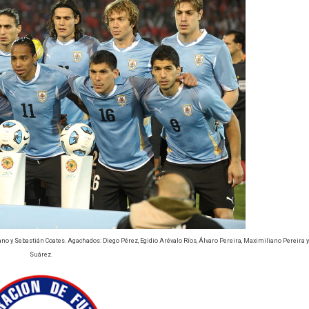
no y Sebastián Coates. Agachados: Diego Pérez, Egidio Arévalo Ríos, Álvaro Pereira, Maximiliano Pereira y
Suárez.