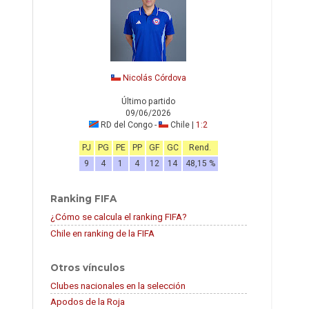
Nicolás Córdova
Último partido
09/06/2026
RD del Congo -
Chile |
1:2
PJ
PG
PE
PP
GF
GC
Rend.
9
4
1
4
12
14
48,15 %
Ranking FIFA
¿Cómo se calcula el ranking FIFA?
Chile en ranking de la FIFA
Otros vínculos
Clubes nacionales en la selección
Apodos de la Roja