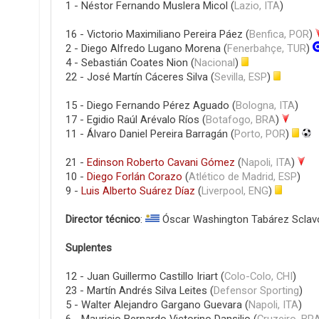
1 - Néstor Fernando Muslera Micol (
Lazio, ITA
)
16 - Victorio Maximiliano Pereira Páez (
Benfica, POR
)
2 - Diego Alfredo Lugano Morena (
Fenerbahçe, TUR
)
4 - Sebastián Coates Nion (
Nacional
)
22 - José Martín Cáceres Silva (
Sevilla, ESP
)
15 - Diego Fernando Pérez Aguado (
Bologna, ITA
)
17 - Egidio Raúl Arévalo Ríos (
Botafogo, BRA
)
11 - Álvaro Daniel Pereira Barragán (
Porto, POR
)
21 -
Edinson Roberto Cavani Gómez
(
Napoli, ITA
)
10 -
Diego Forlán Corazo
(
Atlético de Madrid, ESP
)
9 -
Luis Alberto Suárez Díaz
(
Liverpool, ENG
)
Director técnico
:
Óscar Washington Tabárez Sclav
Suplentes
12 - Juan Guillermo Castillo Iriart (
Colo-Colo, CHI
)
23 - Martín Andrés Silva Leites (
Defensor Sporting
)
5 - Walter Alejandro Gargano Guevara (
Napoli, ITA
)
6 - Mauricio Bernardo Victorino Dansilio (
Cruzeiro, BR