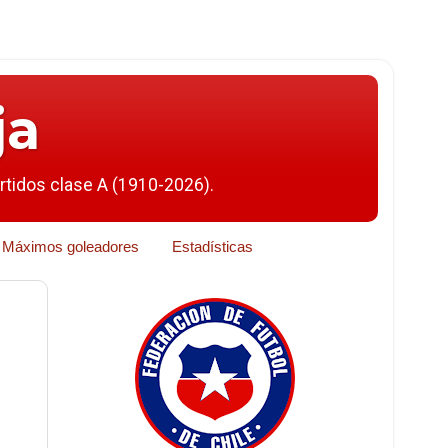
ja
artidos clase A (1910-2026).
Máximos goleadores
Estadísticas