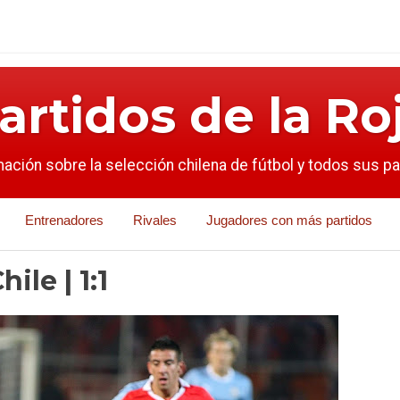
artidos de la Ro
mación sobre la selección chilena de fútbol y todos sus p
Entrenadores
Rivales
Jugadores con más partidos
ile | 1:1