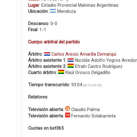
Lugar
: Estadio Provincial Malvinas Argentinas
Ubicación
:
Mendoza
Descanso
: 0-0
Final
: 1-1
Cuerpo arbitral del partido
Árbitro
:
Carlos Arecio Amarilla Demarqui
Árbitro asistente 1
:
Nicolás Adolfo Yegros Arredo
Árbitro asistente 2
:
Efraín Castro Rodríguez
Cuarto árbitro
:
Raúl Orosco Delgadillo
Tiempo transcurrido
: 93:04
(
46:16 & 46:48
)
Relatores
Televisión abierta
:
Claudio Palma
Televisión abierta
:
Fernando Solabarrieta
Cuotas en bet365