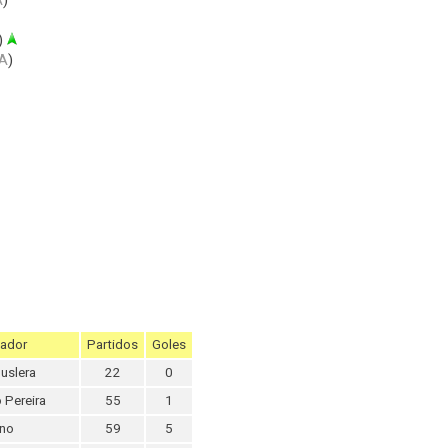
)
A
)
ador
Partidos
Goles
uslera
22
0
 Pereira
55
1
ano
59
5