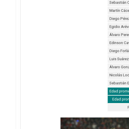
Sebastián 
Martín Các
Diego Pére
Egidio Arév
Álvaro Pere
Edinson Ca
Diego Forlá
Luis Suárez
Álvaro Gon
Nicolás Lod
Sebastián 
Edad promed
Edad prom