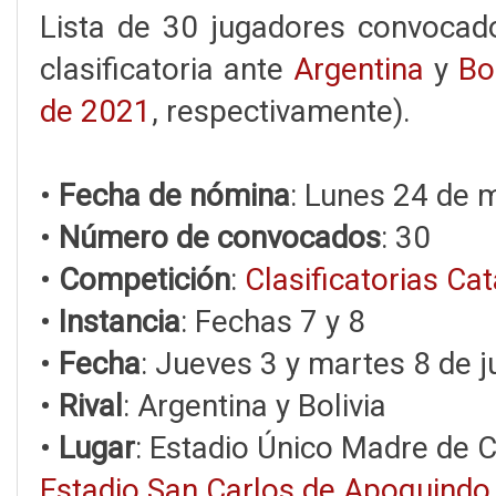
Lista de 30 jugadores convoca
clasificatoria ante
Argentina
y
Bol
de 2021
, respectivamente).
•
Fecha de nómina
: Lunes 24 de 
•
Número de convocados
: 30
•
Competición
:
Clasificatorias Ca
•
Instancia
: Fechas 7 y 8
•
Fecha
: Jueves 3 y martes 8 de 
•
Rival
: Argentina y Bolivia
•
Lugar
: Estadio Único Madre de C
Estadio San Carlos de Apoquindo