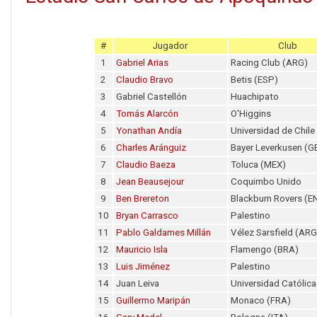
#
Jugador
Club
1
Gabriel Arias
Racing Club (ARG)
2
Claudio Bravo
Betis (ESP)
3
Gabriel Castellón
Huachipato
4
Tomás Alarcón
O'Higgins
5
Yonathan Andía
Universidad de Chile
6
Charles Aránguiz
Bayer Leverkusen (G
7
Claudio Baeza
Toluca (MEX)
8
Jean Beausejour
Coquimbo Unido
9
Ben Brereton
Blackburn Rovers (E
10
Bryan Carrasco
Palestino
11
Pablo Galdames Millán
Vélez Sarsfield (ARG
12
Mauricio Isla
Flamengo (BRA)
13
Luis Jiménez
Palestino
14
Juan Leiva
Universidad Católica
15
Guillermo Maripán
Monaco (FRA)