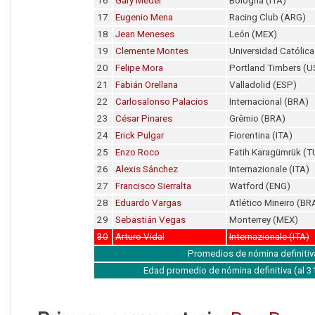
16
Gary Medel
Bologna (ITA)
17
Eugenio Mena
Racing Club (ARG)
18
Jean Meneses
León (MEX)
19
Clemente Montes
Universidad Católica
20
Felipe Mora
Portland Timbers (U
21
Fabián Orellana
Valladolid (ESP)
22
Carlosalonso Palacios
Internacional (BRA)
23
César Pinares
Grêmio (BRA)
24
Erick Pulgar
Fiorentina (ITA)
25
Enzo Roco
Fatih Karagümrük (T
26
Alexis Sánchez
Internazionale (ITA)
27
Francisco Sierralta
Watford (ENG)
28
Eduardo Vargas
Atlético Mineiro (BR
29
Sebastián Vegas
Monterrey (MEX)
30
Arturo Vidal
Internazionale (ITA)
Promedios de nómina definitiv
Edad promedio de nómina definitiva (al 