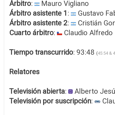
Árbitro
:
Mauro Vigliano
Árbitro asistente 1
:
Gustavo Fab
Árbitro asistente 2
:
Cristián Go
Cuarto árbitro
:
Claudio Alfredo
Tiempo transcurrido
: 93:48
(
45:54 & 
Relatores
Televisión abierta
:
Alberto Jes
Televisión por suscripción
:
Clau