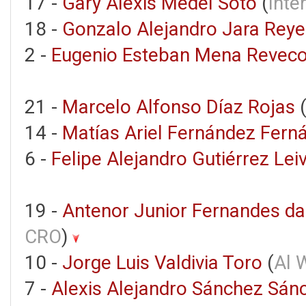
17 -
Gary Alexis Medel Soto
(
Inte
18 -
Gonzalo Alejandro Jara Reye
2 -
Eugenio Esteban Mena Revec
21 -
Marcelo Alfonso Díaz Rojas
14 -
Matías Ariel Fernández Fern
6 -
Felipe Alejandro Gutiérrez Lei
19 -
Antenor Junior Fernandes da 
CRO
)
10 -
Jorge Luis Valdivia Toro
(
Al 
7 -
Alexis Alejandro Sánchez Sán