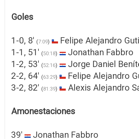
Goles
1-0, 8'
Felipe Alejandro Guti
(
7:09
)
1-1, 51'
Jonathan Fabbro
(
50:18
)
1-2, 53'
Jorge Daniel Benít
(
52:16
)
2-2, 64'
Felipe Alejandro Gu
(
63:29
)
3-2, 82'
Alexis Alejandro 
(
81:39
)
Amonestaciones
39'
Jonathan Fabbro