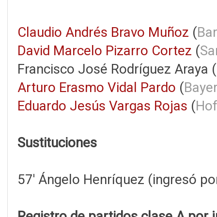
Claudio Andrés Bravo Muñoz
(
Bar
David Marcelo Pizarro Cortez
(
Sa
Francisco José Rodríguez Araya (
Arturo Erasmo Vidal Pardo
(
Baye
Eduardo Jesús Vargas Rojas
(
Hof
Sustituciones
57' Ángelo Henríquez (ingresó po
Registro de partidos clase A por 