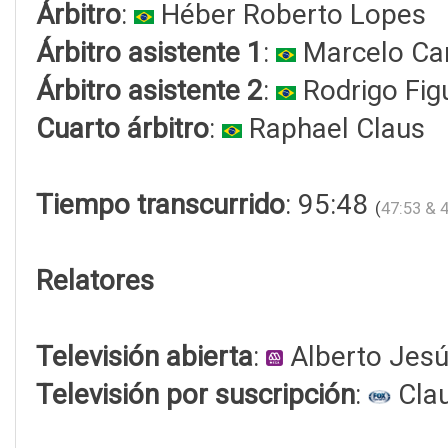
Árbitro
:
Héber Roberto Lopes
Árbitro asistente 1
:
Marcelo Car
Árbitro asistente 2
:
Rodrigo Fig
Cuarto árbitro
:
Raphael Claus
Tiempo transcurrido
: 95:48
(
47:53 & 
Relatores
Televisión abierta
:
Alberto Jes
Televisión por suscripción
:
Clau