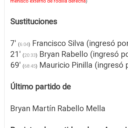
menisco externo de rodilla derecha
)
Sustituciones
7'
Francisco Silva (ingresó po
(
6:04
)
21'
Bryan Rabello (ingresó p
(
20:33
)
69'
Mauricio Pinilla (ingresó 
(
68:45
)
Último partido de
Bryan Martín Rabello Mella