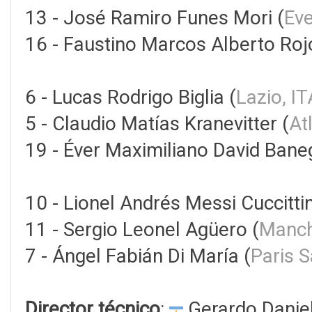
13 - José Ramiro Funes Mori (
Eve
16 - Faustino Marcos Alberto Roj
6 - Lucas Rodrigo Biglia (
Lazio, IT
5 - Claudio Matías Kranevitter (
At
19 - Éver Maximiliano David Bane
10 - Lionel Andrés Messi Cuccittin
11 - Sergio Leonel Agüero (
Manch
7 - Ángel Fabián Di María (
Paris 
Director técnico
:
Gerardo Danie