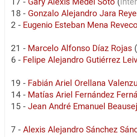
17 -
Gary Alexis Medel Soto
(
Inte
18 -
Gonzalo Alejandro Jara Reye
2 -
Eugenio Esteban Mena Revec
21 -
Marcelo Alfonso Díaz Rojas
6 -
Felipe Alejandro Gutiérrez Lei
19 -
Fabián Ariel Orellana Valenz
14 -
Matías Ariel Fernández Fern
15 -
Jean André Emanuel Beausej
7 -
Alexis Alejandro Sánchez Sán