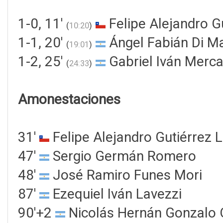
1-0, 11'
Felipe Alejandro Gu
(
10:20
)
1-1, 20'
Ángel Fabián Di Ma
(
19:01
)
1-2, 25'
Gabriel Iván Merc
(
24:33
)
Amonestaciones
31'
Felipe Alejandro Gutiérrez L
47'
Sergio Germán Romero
48'
José Ramiro Funes Mori
87'
Ezequiel Iván Lavezzi
90'+2
Nicolás Hernán Gonzalo