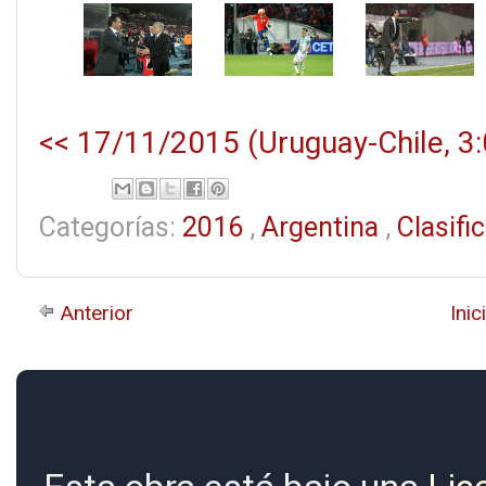
<< 17/11/2015 (Uruguay-Chile, 3:
Categorías:
2016
,
Argentina
,
Clasifi
Anterior
Inic