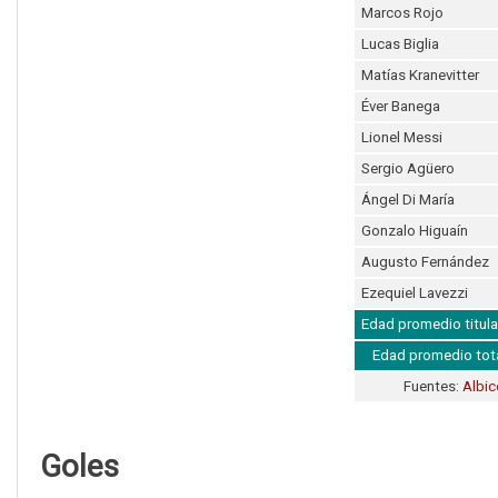
Marcos Rojo
Lucas Biglia
Matías Kranevitter
Éver Banega
Lionel Messi
Sergio Agüero
Ángel Di María
Gonzalo Higuaín
Augusto Fernández
Ezequiel Lavezzi
Edad promedio titula
Edad promedio tot
Fuentes:
Albic
Goles