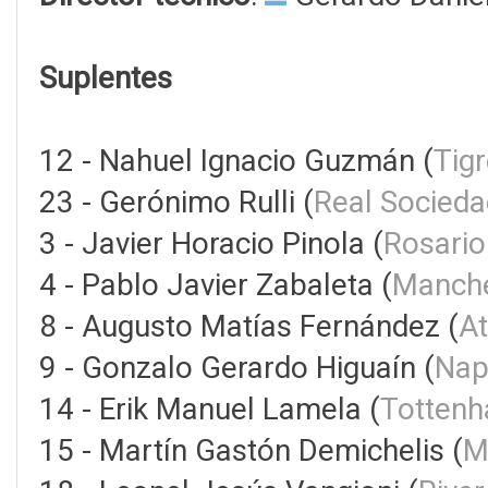
Suplentes
12 - Nahuel Ignacio Guzmán (
Tig
23 - Gerónimo Rulli (
Real Socieda
3 - Javier Horacio Pinola (
Rosario
4 - Pablo Javier Zabaleta (
Manche
8 - Augusto Matías Fernández (
At
9 - Gonzalo Gerardo Higuaín (
Napo
14 - Erik Manuel Lamela (
Tottenh
15 - Martín Gastón Demichelis (
M