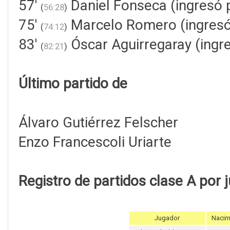
57'
Daniel Fonseca (ingresó 
(
56:28
)
75'
Marcelo Romero (ingresó
(
74:12
)
83'
Óscar Aguirregaray (ingr
(
82:21
)
Último partido de
Álvaro Gutiérrez Felscher
Enzo Francescoli Uriarte
Registro de partidos clase A por 
Jugador
Nacim