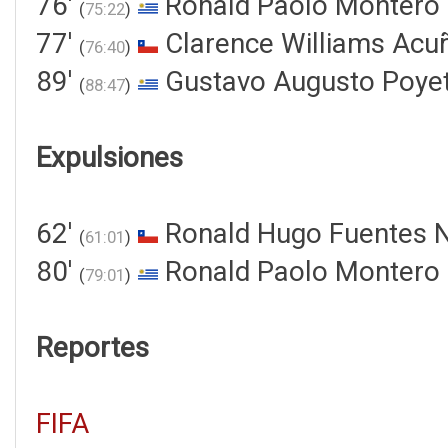
76'
Ronald Paolo Montero I
(
75:22
)
77'
Clarence Williams Acu
(
76:40
)
89'
Gustavo Augusto Poye
(
88:47
)
Expulsiones
62'
Ronald Hugo Fuentes 
(
61:01
)
80'
Ronald Paolo Montero I
(
79:01
)
Reportes
FIFA