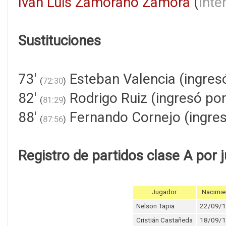
Iván Luis Zamorano Zamora
(
Inte
Sustituciones
73'
Esteban Valencia (ingres
(
72:30
)
82'
Rodrigo Ruiz (ingresó por
(
81:29
)
88'
Fernando Cornejo (ingres
(
87:56
)
Registro de partidos clase A por 
Jugador
Nacimie
Nelson Tapia
22/09/
Cristián Castañeda
18/09/