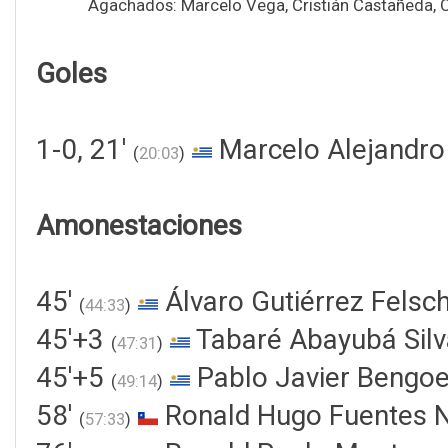
Agachados: Marcelo Vega, Cristián Castañeda, Cl
Goles
1-0, 21'
Marcelo Alejandro
(
20:03
)
Amonestaciones
45'
Álvaro Gutiérrez Felsc
(
44:33
)
45'+3
Tabaré Abayubá Silv
(
47:31
)
45'+5
Pablo Javier Bengoe
(
49:14
)
58'
Ronald Hugo Fuentes 
(
57:33
)