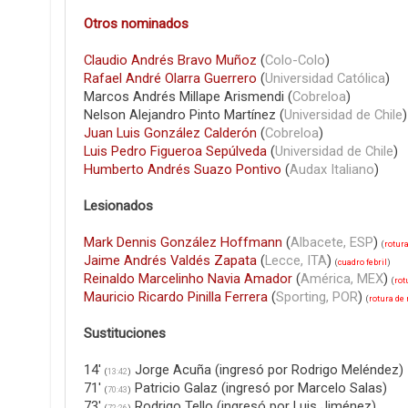
Otros nominados
Claudio Andrés Bravo Muñoz
(
Colo-Colo
)
Rafael André Olarra Guerrero
(
Universidad Católica
)
Marcos Andrés Millape Arismendi (
Cobreloa
)
Nelson Alejandro Pinto Martínez (
Universidad de Chile
)
Juan Luis González Calderón
(
Cobreloa
)
Luis Pedro Figueroa Sepúlveda
(
Universidad de Chile
)
Humberto Andrés Suazo Pontivo
(
Audax Italiano
)
Lesionados
Mark Dennis González Hoffmann
(
Albacete, ESP
)
(
rotura
Jaime Andrés Valdés Zapata
(
Lecce, ITA
)
(
cuadro febril
)
Reinaldo Marcelinho Navia Amador
(
América, MEX
)
(
rot
Mauricio Ricardo Pinilla Ferrera
(
Sporting, POR
)
(
rotura de 
Sustituciones
14'
Jorge Acuña (ingresó por Rodrigo Meléndez)
(
13:42
)
71'
Patricio Galaz (ingresó por Marcelo Salas)
(
70:43
)
73'
Rodrigo Tello (ingresó por Luis Jiménez)