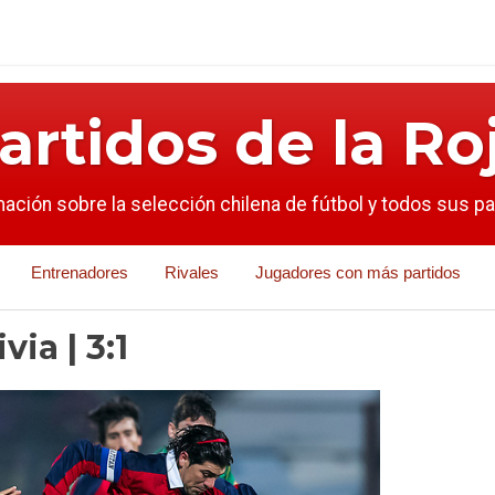
artidos de la Ro
mación sobre la selección chilena de fútbol y todos sus p
Entrenadores
Rivales
Jugadores con más partidos
ia | 3:1