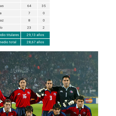
las
64
35
a
7
0
laz
8
0
lo
23
2
io titulares
29,13 años
edio total
28,67 años