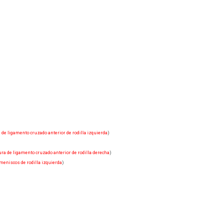
 de ligamento cruzado anterior de rodilla izquierda
)
ura de ligamento cruzado anterior de rodilla derecha
)
meniscos de rodilla izquierda
)