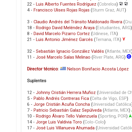
22 -
Luis Alberto Fuentes Rodríguez
(
Cobreloa
)
4 -
Francisco Ulises Rojas Rojas
(
Sturm Graz, AUT
)
3 -
Claudio Andrés del Tránsito Maldonado Rivera
(
Cru
18 -
Rodrigo David Meléndez Araya
(
Estudiantes, ARG
8 -
David Marcelo Pizarro Cortez
(
Udinese, ITA
)
21 -
Luis Antonio Jiménez Garcés
(
Ternana, ITA
)
32 -
Sebastián Ignacio González Valdés
(
Atlante, MEX
11 -
José Marcelo Salas Melinao
(
River Plate, ARG
)
Director técnico
:
Nelson Bonifacio Acosta López
Suplentes
12 -
Johnny Cristián Herrera Muñoz
(
Universidad de Ch
5 -
Pablo Andrés Contreras Fica
(
Celta de Vigo, ESP
)
6 -
Jorge Cristián Acuña Concha
(
Universidad Católica
7 -
Patricio Sebastián Galaz Sepúlveda
(
Atlante, MEX
)
10 -
Rodrigo Álvaro Tello Valenzuela
(
Sporting, POR
)
14 -
Jorge Luis Valdivia Toro
(
Colo-Colo
)
17 -
José Luis Villanueva Ahumada
(
Universidad Catól