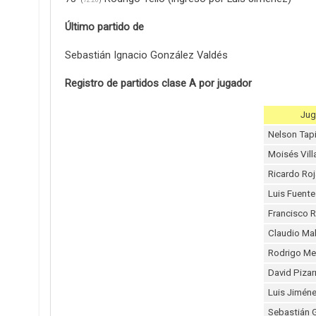
(
72:26
)
Último partido de
Sebastián Ignacio González Valdés
Registro de partidos clase A por jugador
Jug
Nelson Tap
Moisés Vill
Ricardo Ro
Luis Fuente
Francisco 
Claudio Ma
Rodrigo Me
David Pizar
Luis Jimén
Sebastián 