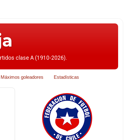
ja
artidos clase A (1910-2026).
Máximos goleadores
Estadísticas