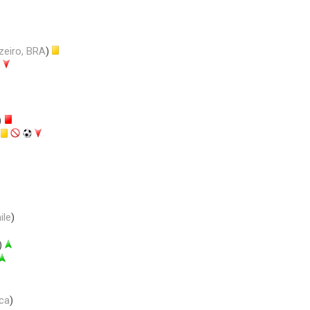
zeiro, BRA
)
)
)
ile
)
)
ica
)