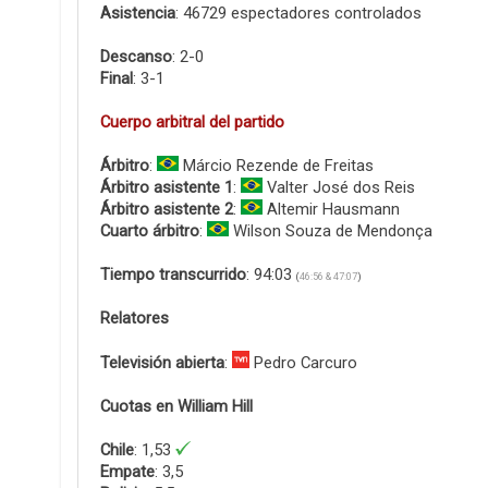
Asistencia
: 46729 espectadores controlados
Descanso
: 2-0
Final
: 3-1
Cuerpo arbitral del partido
Árbitro
:
Márcio Rezende de Freitas
Árbitro asistente 1
:
Valter José dos Reis
Árbitro asistente 2
:
Altemir Hausmann
Cuarto árbitro
:
Wilson Souza de Mendonça
Tiempo transcurrido
: 94:03
(
46:56 & 47:07
)
Relatores
Televisión abierta
:
Pedro Carcuro
Cuotas en William Hill
Chile
: 1,53
Empate
: 3,5