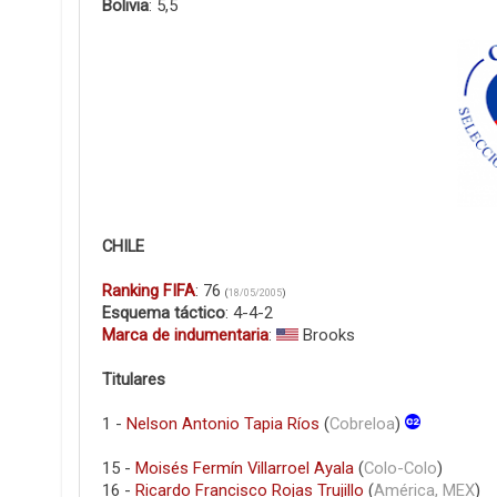
Bolivia
: 5,5
CHILE
Ranking FIFA
: 76
(
18/05/2005
)
Esquema táctico
: 4-4-2
Marca de indumentaria
:
Brooks
Titulares
1 -
Nelson Antonio Tapia Ríos
(
Cobreloa
)
15 -
Moisés Fermín Villarroel Ayala
(
Colo-Colo
)
16 -
Ricardo Francisco Rojas Trujillo
(
América, MEX
)