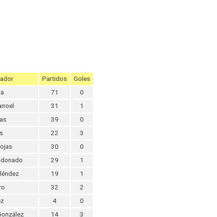
ador
Partidos
Goles
ia
71
0
arroel
31
1
jas
39
0
s
22
3
Rojas
30
0
ldonado
29
1
léndez
19
1
ro
32
2
ez
4
0
González
14
3