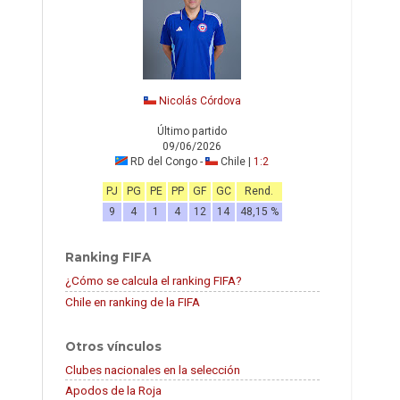
Nicolás Córdova
Último partido
09/06/2026
RD del Congo -
Chile |
1:2
PJ
PG
PE
PP
GF
GC
Rend.
9
4
1
4
12
14
48,15 %
Ranking FIFA
¿Cómo se calcula el ranking FIFA?
Chile en ranking de la FIFA
Otros vínculos
Clubes nacionales en la selección
Apodos de la Roja