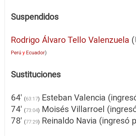
Suspendidos
Rodrigo Álvaro Tello Valenzuela
(
Perú
y
Ecuador
)
Sustituciones
64'
Esteban Valencia (ingresó
(
63:17
)
74'
Moisés Villarroel (ingre
(
73:04
)
78'
Reinaldo Navia (ingresó 
(
77:29
)